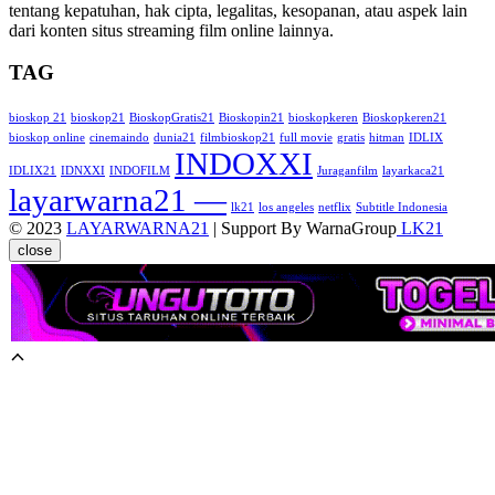
tentang kepatuhan, hak cipta, legalitas, kesopanan, atau aspek lain
dari konten situs streaming film online lainnya.
TAG
bioskop 21
bioskop21
BioskopGratis21
Bioskopin21
bioskopkeren
Bioskopkeren21
bioskop online
cinemaindo
dunia21
filmbioskop21
full movie
gratis
hitman
IDLIX
INDOXXI
IDLIX21
IDNXXI
INDOFILM
Juraganfilm
layarkaca21
layarwarna21 —
lk21
los angeles
netflix
Subtitle Indonesia
© 2023
LAYARWARNA21
| Support By WarnaGroup
LK21
close