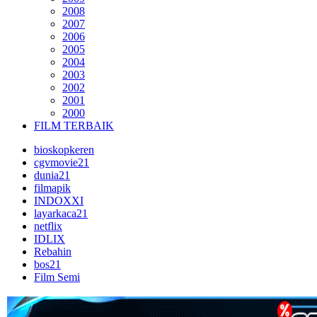
2008
2007
2006
2005
2004
2003
2002
2001
2000
FILM TERBAIK
bioskopkeren
cgvmovie21
dunia21
filmapik
INDOXXI
layarkaca21
netflix
IDLIX
Rebahin
bos21
Film Semi