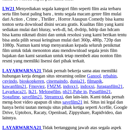
LW21
Menyediakan segala kategori film seperti film asia terbaru
serta film barat paling baru , tentu segala macam genre film mulai
dari Action , Crime , Thriller , Horror Ataupun Comedy bisa kamu
tonton serta download disini secara gratis. Kualitas film yang kami
sediakan mulai dari bluray, web-dl, hd, dvdrip, hdrip dan hdcam
bisa kamu nikmati disini dan untuk resolusi yang kami berikan tentu
bisa anda pilih sesuai keinginan mulai dari 360p, 480p, 720p dan
1080p. Namun kami tetap menyarakan kepada seluruh penikmat
film untuk tidak menonton atau mendownload segala jenis film
bajakan dan kami sarankan untuk tetap membeli atau nonton film
resmi yang memiliki lisensi dari pihak terkait.
LAYARWARNA21
Tidak pernah bekerja sama atau memiliki
hubungan kerja dengan situs streaming online
Ganool
,
rebahin
,
cgvindo
,
bioskopkeren
,
cinemaindo
,
dunia21
,
filmapik
,
kawanfilm21
,
Fmoviez
,
FMZM
,
indoxx1
,
indoxxi
,
Juraganfilm21
,
Layarkaca21
,
lk21
,
Melongfilm
,
nb21
,
Pahe in
,
Pusatfilm21
,
Sogafime
,
savefilm21
,
Streamxxi
, dan lain-lain. Kami tidak pernah
meng-host video apapun di situs
savefilm21
ini. Situs ini legal dan
hanya berisi tautan menuju situs pihak ketiga seperti Acefile, Google
Drive, Uptobox, Racaty, Openload, Zippyshare, Rapidvideo, dan
lainnya.
LAYARWARNA21
Tidak bertanggung jawab atas segala aspek