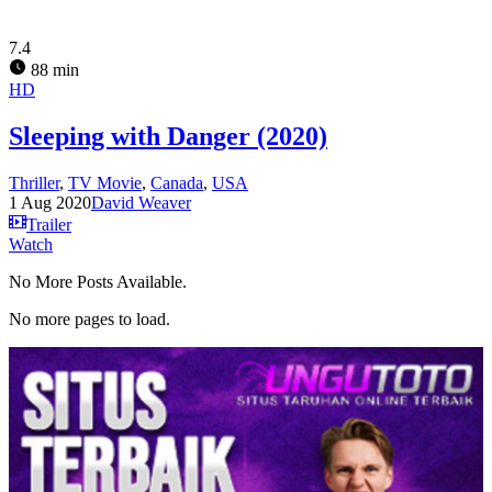
7.4
88 min
HD
Sleeping with Danger (2020)
Thriller
,
TV Movie
,
Canada
,
USA
1 Aug 2020
David Weaver
Trailer
Watch
No More Posts Available.
No more pages to load.