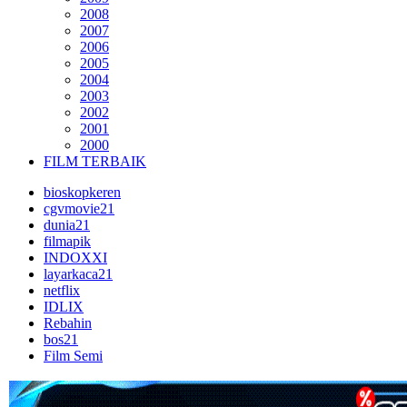
2008
2007
2006
2005
2004
2003
2002
2001
2000
FILM TERBAIK
bioskopkeren
cgvmovie21
dunia21
filmapik
INDOXXI
layarkaca21
netflix
IDLIX
Rebahin
bos21
Film Semi