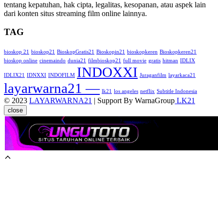
tentang kepatuhan, hak cipta, legalitas, kesopanan, atau aspek lain
dari konten situs streaming film online lainnya.
TAG
bioskop 21
bioskop21
BioskopGratis21
Bioskopin21
bioskopkeren
Bioskopkeren21
bioskop online
cinemaindo
dunia21
filmbioskop21
full movie
gratis
hitman
IDLIX
INDOXXI
IDLIX21
IDNXXI
INDOFILM
Juraganfilm
layarkaca21
layarwarna21 —
lk21
los angeles
netflix
Subtitle Indonesia
© 2023
LAYARWARNA21
| Support By WarnaGroup
LK21
close