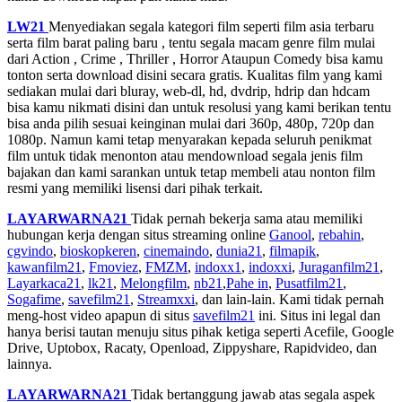
LW21
Menyediakan segala kategori film seperti film asia terbaru
serta film barat paling baru , tentu segala macam genre film mulai
dari Action , Crime , Thriller , Horror Ataupun Comedy bisa kamu
tonton serta download disini secara gratis. Kualitas film yang kami
sediakan mulai dari bluray, web-dl, hd, dvdrip, hdrip dan hdcam
bisa kamu nikmati disini dan untuk resolusi yang kami berikan tentu
bisa anda pilih sesuai keinginan mulai dari 360p, 480p, 720p dan
1080p. Namun kami tetap menyarakan kepada seluruh penikmat
film untuk tidak menonton atau mendownload segala jenis film
bajakan dan kami sarankan untuk tetap membeli atau nonton film
resmi yang memiliki lisensi dari pihak terkait.
LAYARWARNA21
Tidak pernah bekerja sama atau memiliki
hubungan kerja dengan situs streaming online
Ganool
,
rebahin
,
cgvindo
,
bioskopkeren
,
cinemaindo
,
dunia21
,
filmapik
,
kawanfilm21
,
Fmoviez
,
FMZM
,
indoxx1
,
indoxxi
,
Juraganfilm21
,
Layarkaca21
,
lk21
,
Melongfilm
,
nb21
,
Pahe in
,
Pusatfilm21
,
Sogafime
,
savefilm21
,
Streamxxi
, dan lain-lain. Kami tidak pernah
meng-host video apapun di situs
savefilm21
ini. Situs ini legal dan
hanya berisi tautan menuju situs pihak ketiga seperti Acefile, Google
Drive, Uptobox, Racaty, Openload, Zippyshare, Rapidvideo, dan
lainnya.
LAYARWARNA21
Tidak bertanggung jawab atas segala aspek