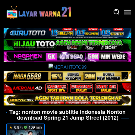
Skip
to
content
Tag:
nonton movie subtitle indonesia Nonton
download Spring 21 Jump Street (2012)
6.879
109 min