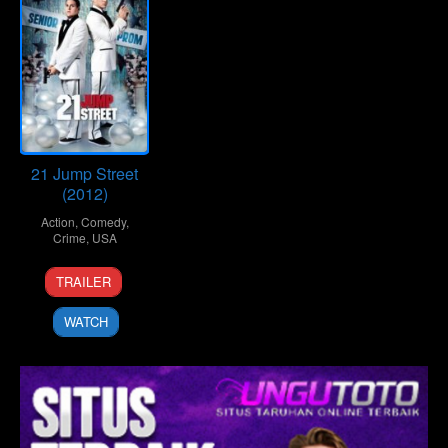
21 Jump Street
(2012)
Action
,
Comedy
,
Crime
,
USA
14
Phil
TRAILER
Mar
Lord
2012
WATCH