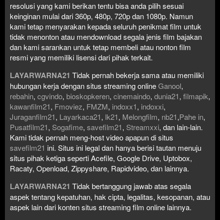
resolusi yang kami berikan tentu bisa anda pilih sesuai
keinginan mulai dari 360p, 480p, 720p dan 1080p. Namun
kami tetap menyarakan kepada seluruh penikmat film untuk
tidak menonton atau mendownload segala jenis film bajakan
dan kami sarankan untuk tetap membeli atau nonton film
resmi yang memiliki lisensi dari pihak terkait.
LAYARWARNA21
Tidak pernah bekerja sama atau memiliki
hubungan kerja dengan situs streaming online
Ganool
,
rebahin
,
cgvindo
,
bioskopkeren
,
cinemaindo
,
dunia21
,
filmapik
,
kawanfilm21
,
Fmoviez
,
FMZM
,
indoxx1
,
indoxxi
,
Juraganfilm21
,
Layarkaca21
,
lk21
,
Melongfilm
,
nb21
,
Pahe in
,
Pusatfilm21
,
Sogafime
,
savefilm21
,
Streamxxi
, dan lain-lain.
Kami tidak pernah meng-host video apapun di situs
savefilm21
ini. Situs ini legal dan hanya berisi tautan menuju
situs pihak ketiga seperti Acefile, Google Drive, Uptobox,
Racaty, Openload, Zippyshare, Rapidvideo, dan lainnya.
LAYARWARNA21
Tidak bertanggung jawab atas segala
aspek tentang kepatuhan, hak cipta, legalitas, kesopanan, atau
aspek lain dari konten situs streaming film online lainnya.