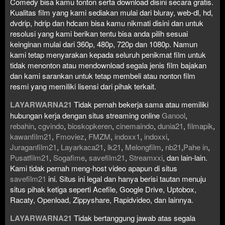
Comedy bisa kamu tonton serta download disini secara gratis.
Kualitas film yang kami sediakan mulai dari bluray, web-dl, hd,
dvdrip, hdrip dan hdcam bisa kamu nikmati disini dan untuk
resolusi yang kami berikan tentu bisa anda pilih sesuai
keinginan mulai dari 360p, 480p, 720p dan 1080p. Namun
kami tetap menyarakan kepada seluruh penikmat film untuk
tidak menonton atau mendownload segala jenis film bajakan
dan kami sarankan untuk tetap membeli atau nonton film
resmi yang memiliki lisensi dari pihak terkait.
LAYARWARNA21
Tidak pernah bekerja sama atau memiliki
hubungan kerja dengan situs streaming online
Ganool
,
rebahin
,
cgvindo
,
bioskopkeren
,
cinemaindo
,
dunia21
,
filmapik
,
kawanfilm21
,
Fmoviez
,
FMZM
,
indoxx1
,
indoxxi
,
Juraganfilm21
,
Layarkaca21
,
lk21
,
Melongfilm
,
nb21
,
Pahe in
,
Pusatfilm21
,
Sogafime
,
savefilm21
,
Streamxxi
, dan lain-lain.
Kami tidak pernah meng-host video apapun di situs
savefilm21
ini. Situs ini legal dan hanya berisi tautan menuju
situs pihak ketiga seperti Acefile, Google Drive, Uptobox,
Racaty, Openload, Zippyshare, Rapidvideo, dan lainnya.
LAYARWARNA21
Tidak bertanggung jawab atas segala