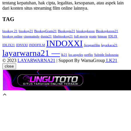
tentang kepatuhan, hak cipta, legalitas, kesopanan, atau aspek lain
dari konten situs streaming film online lainnya.
TAG
bioskop 21
bioskop21
BioskopGratis21
Bioskopin21
bioskopkeren
Bioskopkeren21
bioskop online
cinemaindo
dunia21
filmbioskop21
full movie
gratis
hitman
IDLIX
INDOXXI
IDLIX21
IDNXXI
INDOFILM
Juraganfilm
layarkaca21
layarwarna21 —
lk21
los angeles
netflix
Subtitle Indonesia
© 2023
LAYARWARNA21
| Support By WarnaGroup
LK21
close