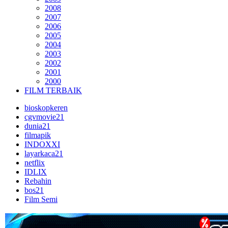
2008
2007
2006
2005
2004
2003
2002
2001
2000
FILM TERBAIK
bioskopkeren
cgvmovie21
dunia21
filmapik
INDOXXI
layarkaca21
netflix
IDLIX
Rebahin
bos21
Film Semi