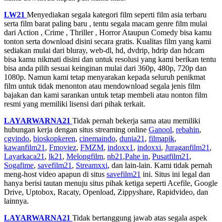
LW21
Menyediakan segala kategori film seperti film asia terbaru
serta film barat paling baru , tentu segala macam genre film mulai
dari Action , Crime , Thriller , Horror Ataupun Comedy bisa kamu
tonton serta download disini secara gratis. Kualitas film yang kami
sediakan mulai dari bluray, web-dl, hd, dvdrip, hdrip dan hdcam
bisa kamu nikmati disini dan untuk resolusi yang kami berikan tentu
bisa anda pilih sesuai keinginan mulai dari 360p, 480p, 720p dan
1080p. Namun kami tetap menyarakan kepada seluruh penikmat
film untuk tidak menonton atau mendownload segala jenis film
bajakan dan kami sarankan untuk tetap membeli atau nonton film
resmi yang memiliki lisensi dari pihak terkait.
LAYARWARNA21
Tidak pernah bekerja sama atau memiliki
hubungan kerja dengan situs streaming online
Ganool
,
rebahin
,
cgvindo
,
bioskopkeren
,
cinemaindo
,
dunia21
,
filmapik
,
kawanfilm21
,
Fmoviez
,
FMZM
,
indoxx1
,
indoxxi
,
Juraganfilm21
,
Layarkaca21
,
lk21
,
Melongfilm
,
nb21
,
Pahe in
,
Pusatfilm21
,
Sogafime
,
savefilm21
,
Streamxxi
, dan lain-lain. Kami tidak pernah
meng-host video apapun di situs
savefilm21
ini. Situs ini legal dan
hanya berisi tautan menuju situs pihak ketiga seperti Acefile, Google
Drive, Uptobox, Racaty, Openload, Zippyshare, Rapidvideo, dan
lainnya.
LAYARWARNA21
Tidak bertanggung jawab atas segala aspek