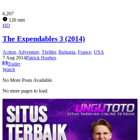
6.207
126 min
HD
The Expendables 3 (2014)
Action
,
Adventure
,
Thriller
,
Bulgaria
,
France
,
USA
7 Aug 2014
Patrick Hughes
Trailer
Watch
No More Posts Available.
No more pages to load.