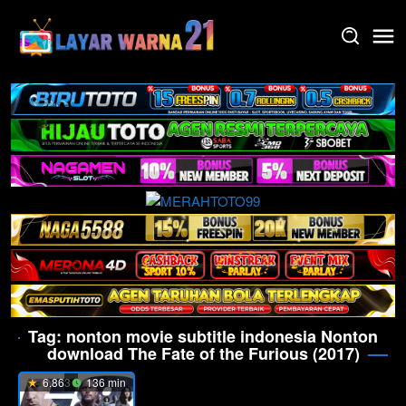
Skip
to
content
Tag:
nonton movie subtitle indonesia Nonton
download The Fate of the Furious (2017)
6.863
136 min