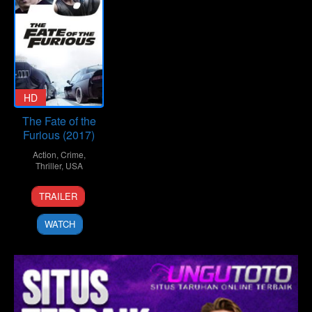
HD
The Fate of the
Furious (2017)
Action
,
Crime
,
Thriller
,
USA
12
F.
TRAILER
Apr
Gary
2017
Gray
WATCH