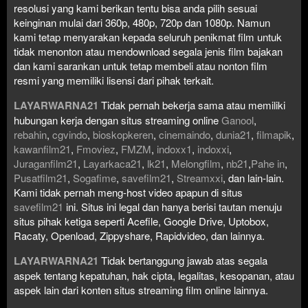
resolusi yang kami berikan tentu bisa anda pilih sesuai
keinginan mulai dari 360p, 480p, 720p dan 1080p. Namun
kami tetap menyarakan kepada seluruh penikmat film untuk
tidak menonton atau mendownload segala jenis film bajakan
dan kami sarankan untuk tetap membeli atau nonton film
resmi yang memiliki lisensi dari pihak terkait.
LAYARWARNA21
Tidak pernah bekerja sama atau memiliki
hubungan kerja dengan situs streaming online
Ganool
,
rebahin
,
cgvindo
,
bioskopkeren
,
cinemaindo
,
dunia21
,
filmapik
,
kawanfilm21
,
Fmoviez
,
FMZM
,
indoxx1
,
indoxxi
,
Juraganfilm21
,
Layarkaca21
,
lk21
,
Melongfilm
,
nb21
,
Pahe in
,
Pusatfilm21
,
Sogafime
,
savefilm21
,
Streamxxi
, dan lain-lain.
Kami tidak pernah meng-host video apapun di situs
savefilm21
ini. Situs ini legal dan hanya berisi tautan menuju
situs pihak ketiga seperti Acefile, Google Drive, Uptobox,
Racaty, Openload, Zippyshare, Rapidvideo, dan lainnya.
LAYARWARNA21
Tidak bertanggung jawab atas segala
aspek tentang kepatuhan, hak cipta, legalitas, kesopanan, atau
aspek lain dari konten situs streaming film online lainnya.