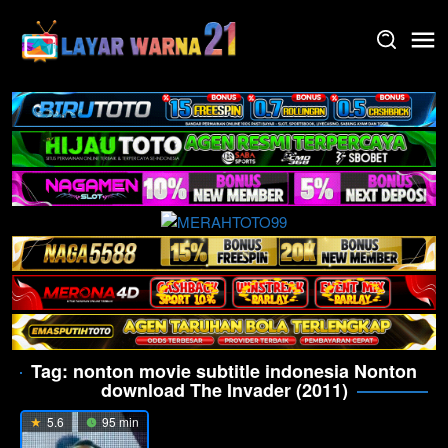
Skip
to
content
Tag:
nonton movie subtitle indonesia Nonton
download The Invader (2011)
5.6
95 min