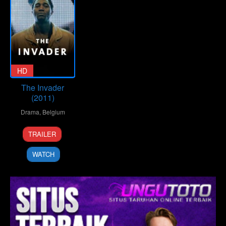
HD
The Invader
(2011)
Drama
,
Belgium
23
Nicolas
TRAILER
Nov
Provost
2011
WATCH