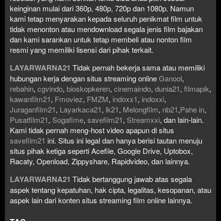
keinginan mulai dari 360p, 480p, 720p dan 1080p. Namun
kami tetap menyarakan kepada seluruh penikmat film untuk
tidak menonton atau mendownload segala jenis film bajakan
dan kami sarankan untuk tetap membeli atau nonton film
resmi yang memiliki lisensi dari pihak terkait.
LAYARWARNA21
Tidak pernah bekerja sama atau memiliki
hubungan kerja dengan situs streaming online
Ganool
,
rebahin
,
cgvindo
,
bioskopkeren
,
cinemaindo
,
dunia21
,
filmapik
,
kawanfilm21
,
Fmoviez
,
FMZM
,
indoxx1
,
indoxxi
,
Juraganfilm21
,
Layarkaca21
,
lk21
,
Melongfilm
,
nb21
,
Pahe in
,
Pusatfilm21
,
Sogafime
,
savefilm21
,
Streamxxi
, dan lain-lain.
Kami tidak pernah meng-host video apapun di situs
savefilm21
ini. Situs ini legal dan hanya berisi tautan menuju
situs pihak ketiga seperti Acefile, Google Drive, Uptobox,
Racaty, Openload, Zippyshare, Rapidvideo, dan lainnya.
LAYARWARNA21
Tidak bertanggung jawab atas segala
aspek tentang kepatuhan, hak cipta, legalitas, kesopanan, atau
aspek lain dari konten situs streaming film online lainnya.