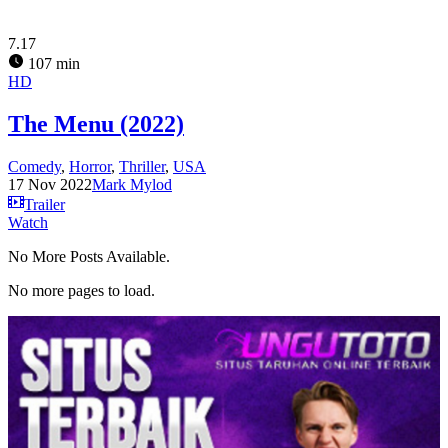
7.17
107 min
HD
The Menu (2022)
Comedy
,
Horror
,
Thriller
,
USA
17 Nov 2022
Mark Mylod
Trailer
Watch
No More Posts Available.
No more pages to load.