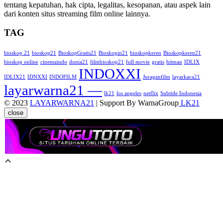
tentang kepatuhan, hak cipta, legalitas, kesopanan, atau aspek lain
dari konten situs streaming film online lainnya.
TAG
bioskop 21
bioskop21
BioskopGratis21
Bioskopin21
bioskopkeren
Bioskopkeren21
bioskop online
cinemaindo
dunia21
filmbioskop21
full movie
gratis
hitman
IDLIX
INDOXXI
IDLIX21
IDNXXI
INDOFILM
Juraganfilm
layarkaca21
layarwarna21 —
lk21
los angeles
netflix
Subtitle Indonesia
© 2023
LAYARWARNA21
| Support By WarnaGroup
LK21
close