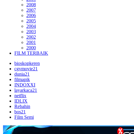
2008
2007
2006
2005
2004
2003
2002
2001
2000
FILM TERBAIK
bioskopkeren
cgvmovie21
dunia21
filmapik
INDOXXI
layarkaca21
netflix
IDLIX
Rebahin
bos21
Film Semi