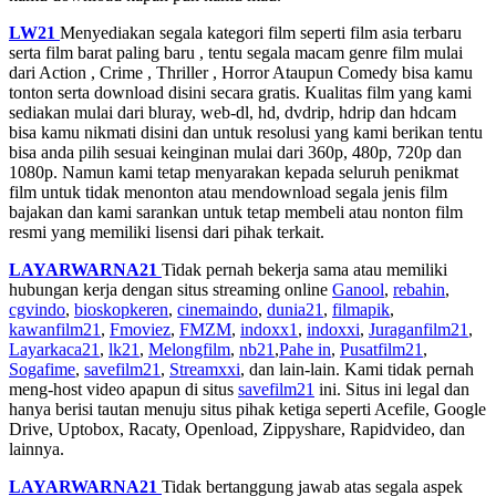
LW21
Menyediakan segala kategori film seperti film asia terbaru
serta film barat paling baru , tentu segala macam genre film mulai
dari Action , Crime , Thriller , Horror Ataupun Comedy bisa kamu
tonton serta download disini secara gratis. Kualitas film yang kami
sediakan mulai dari bluray, web-dl, hd, dvdrip, hdrip dan hdcam
bisa kamu nikmati disini dan untuk resolusi yang kami berikan tentu
bisa anda pilih sesuai keinginan mulai dari 360p, 480p, 720p dan
1080p. Namun kami tetap menyarakan kepada seluruh penikmat
film untuk tidak menonton atau mendownload segala jenis film
bajakan dan kami sarankan untuk tetap membeli atau nonton film
resmi yang memiliki lisensi dari pihak terkait.
LAYARWARNA21
Tidak pernah bekerja sama atau memiliki
hubungan kerja dengan situs streaming online
Ganool
,
rebahin
,
cgvindo
,
bioskopkeren
,
cinemaindo
,
dunia21
,
filmapik
,
kawanfilm21
,
Fmoviez
,
FMZM
,
indoxx1
,
indoxxi
,
Juraganfilm21
,
Layarkaca21
,
lk21
,
Melongfilm
,
nb21
,
Pahe in
,
Pusatfilm21
,
Sogafime
,
savefilm21
,
Streamxxi
, dan lain-lain. Kami tidak pernah
meng-host video apapun di situs
savefilm21
ini. Situs ini legal dan
hanya berisi tautan menuju situs pihak ketiga seperti Acefile, Google
Drive, Uptobox, Racaty, Openload, Zippyshare, Rapidvideo, dan
lainnya.
LAYARWARNA21
Tidak bertanggung jawab atas segala aspek