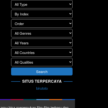
SITUS TERPERCAYA
birutoto
1 kamu bisa menemukan film-film terbaru dan