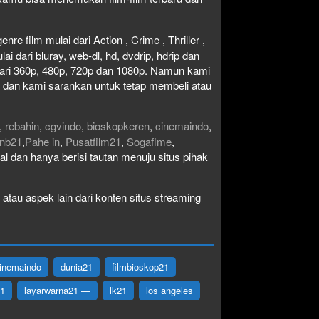
re film mulai dari Action , Crime , Thriller ,
 dari bluray, web-dl, hd, dvdrip, hdrip dan
i dari 360p, 480p, 720p dan 1080p. Namun kami
n dan kami sarankan untuk tetap membeli atau
,
rebahin
,
cgvindo
,
bioskopkeren
,
cinemaindo
,
nb21
,
Pahe in
,
Pusatfilm21
,
Sogafime
,
egal dan hanya berisi tautan menuju situs pihak
atau aspek lain dari konten situs streaming
inemaindo
dunia21
filmbioskop21
21
layarwarna21 —
lk21
los angeles