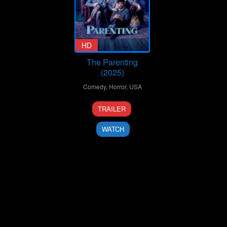
HD
The Parenting
(2025)
Comedy
,
Horror
,
USA
12
Craig
TRAILER
Mar
Johnson
2025
WATCH