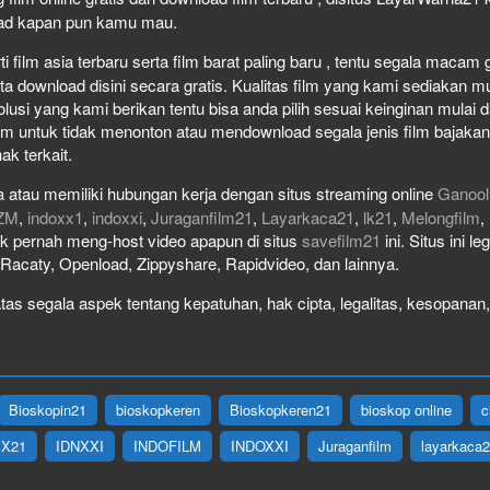
load kapan pun kamu mau.
film asia terbaru serta film barat paling baru , tentu segala macam gen
download disini secara gratis. Kualitas film yang kami sediakan mulai
olusi yang kami berikan tentu bisa anda pilih sesuai keinginan mula
lm untuk tidak menonton atau mendownload segala jenis film bajaka
ak terkait.
 atau memiliki hubungan kerja dengan situs streaming online
Ganool
ZM
,
indoxx1
,
indoxxi
,
Juraganfilm21
,
Layarkaca21
,
lk21
,
Melongfilm
,
idak pernah meng-host video apapun di situs
savefilm21
ini. Situs ini l
, Racaty, Openload, Zippyshare, Rapidvideo, dan lainnya.
as segala aspek tentang kepatuhan, hak cipta, legalitas, kesopanan, 
Bioskopin21
bioskopkeren
Bioskopkeren21
bioskop online
c
IX21
IDNXXI
INDOFILM
INDOXXI
Juraganfilm
layarkaca