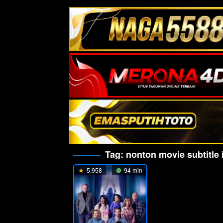
Tag:
nonton movie subtitle
5.958
94 min