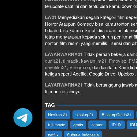
terupdate saat ini dan tentu bisa kamu down
LW21
Menyediakan segala kategori film seperti 
Horror Ataupun Comedy bisa kamu tonton serta 
hdcam bisa kamu nikmati disini dan untuk res
tetap menyarakan kepada seluruh penikmat fi
nonton film resmi yang memiliki lisensi dari pih
LAYARWARNA21
Tidak pernah bekerja sama
dunia21
,
filmapik
,
kawanfilm21
,
Fmoviez
,
FM
savefilm21
,
Streamxxi
, dan lain-lain. Kami t
ketiga seperti Acefile, Google Drive, Uptobox
LAYARWARNA21
Tidak bertanggung jawab at
film online lainnya.
TAG
bioskop 21
bioskop21
BioskopGratis21
full movie
gratis
hitman
IDLIX
IDL
netflix
Subtitle Indonesia