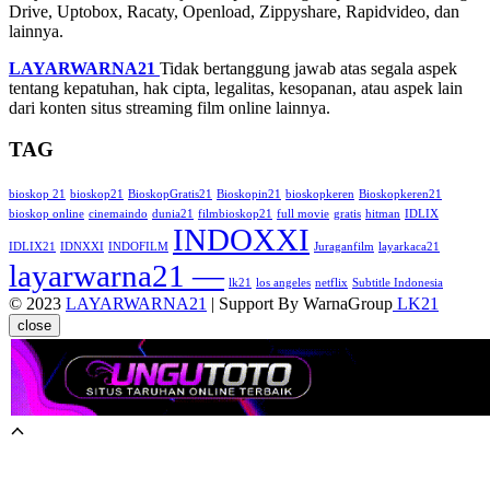
Drive, Uptobox, Racaty, Openload, Zippyshare, Rapidvideo, dan
lainnya.
LAYARWARNA21
Tidak bertanggung jawab atas segala aspek
tentang kepatuhan, hak cipta, legalitas, kesopanan, atau aspek lain
dari konten situs streaming film online lainnya.
TAG
bioskop 21
bioskop21
BioskopGratis21
Bioskopin21
bioskopkeren
Bioskopkeren21
bioskop online
cinemaindo
dunia21
filmbioskop21
full movie
gratis
hitman
IDLIX
INDOXXI
IDLIX21
IDNXXI
INDOFILM
Juraganfilm
layarkaca21
layarwarna21 —
lk21
los angeles
netflix
Subtitle Indonesia
© 2023
LAYARWARNA21
| Support By WarnaGroup
LK21
close