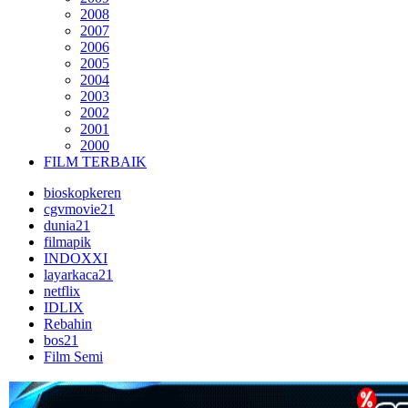
2008
2007
2006
2005
2004
2003
2002
2001
2000
FILM TERBAIK
bioskopkeren
cgvmovie21
dunia21
filmapik
INDOXXI
layarkaca21
netflix
IDLIX
Rebahin
bos21
Film Semi