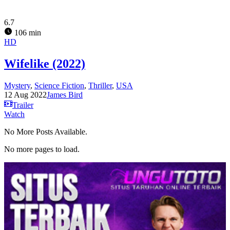
6.7
106 min
HD
Wifelike (2022)
Mystery
,
Science Fiction
,
Thriller
,
USA
12 Aug 2022
James Bird
Trailer
Watch
No More Posts Available.
No more pages to load.