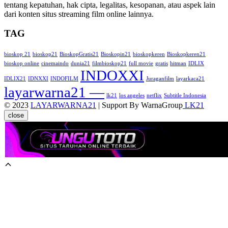
tentang kepatuhan, hak cipta, legalitas, kesopanan, atau aspek lain
dari konten situs streaming film online lainnya.
TAG
bioskop 21
bioskop21
BioskopGratis21
Bioskopin21
bioskopkeren
Bioskopkeren21
bioskop online
cinemaindo
dunia21
filmbioskop21
full movie
gratis
hitman
IDLIX
INDOXXI
IDLIX21
IDNXXI
INDOFILM
Juraganfilm
layarkaca21
layarwarna21 —
lk21
los angeles
netflix
Subtitle Indonesia
© 2023
LAYARWARNA21
| Support By WarnaGroup
LK21
close