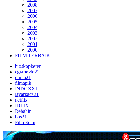
2008
2007
2006
2005
2004
2003
2002
2001
2000
FILM TERBAIK
bioskopkeren
cgvmovie21
dunia21
filmapik
INDOXXI
layarkaca21
netflix
IDLIX
Rebahin
bos21
Film Semi