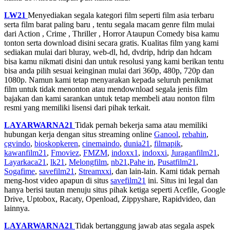
LW21
Menyediakan segala kategori film seperti film asia terbaru
serta film barat paling baru , tentu segala macam genre film mulai
dari Action , Crime , Thriller , Horror Ataupun Comedy bisa kamu
tonton serta download disini secara gratis. Kualitas film yang kami
sediakan mulai dari bluray, web-dl, hd, dvdrip, hdrip dan hdcam
bisa kamu nikmati disini dan untuk resolusi yang kami berikan tentu
bisa anda pilih sesuai keinginan mulai dari 360p, 480p, 720p dan
1080p. Namun kami tetap menyarakan kepada seluruh penikmat
film untuk tidak menonton atau mendownload segala jenis film
bajakan dan kami sarankan untuk tetap membeli atau nonton film
resmi yang memiliki lisensi dari pihak terkait.
LAYARWARNA21
Tidak pernah bekerja sama atau memiliki
hubungan kerja dengan situs streaming online
Ganool
,
rebahin
,
cgvindo
,
bioskopkeren
,
cinemaindo
,
dunia21
,
filmapik
,
kawanfilm21
,
Fmoviez
,
FMZM
,
indoxx1
,
indoxxi
,
Juraganfilm21
,
Layarkaca21
,
lk21
,
Melongfilm
,
nb21
,
Pahe in
,
Pusatfilm21
,
Sogafime
,
savefilm21
,
Streamxxi
, dan lain-lain. Kami tidak pernah
meng-host video apapun di situs
savefilm21
ini. Situs ini legal dan
hanya berisi tautan menuju situs pihak ketiga seperti Acefile, Google
Drive, Uptobox, Racaty, Openload, Zippyshare, Rapidvideo, dan
lainnya.
LAYARWARNA21
Tidak bertanggung jawab atas segala aspek