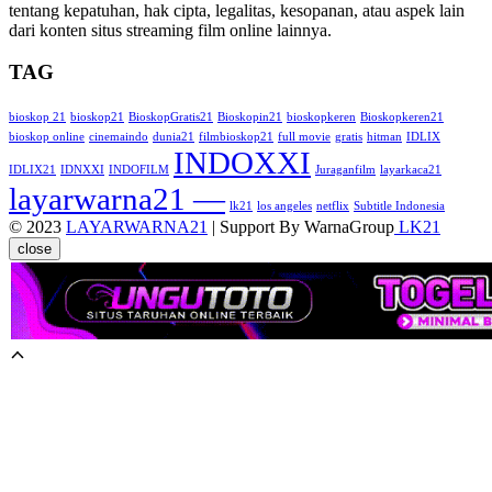
tentang kepatuhan, hak cipta, legalitas, kesopanan, atau aspek lain
dari konten situs streaming film online lainnya.
TAG
bioskop 21
bioskop21
BioskopGratis21
Bioskopin21
bioskopkeren
Bioskopkeren21
bioskop online
cinemaindo
dunia21
filmbioskop21
full movie
gratis
hitman
IDLIX
INDOXXI
IDLIX21
IDNXXI
INDOFILM
Juraganfilm
layarkaca21
layarwarna21 —
lk21
los angeles
netflix
Subtitle Indonesia
© 2023
LAYARWARNA21
| Support By WarnaGroup
LK21
close