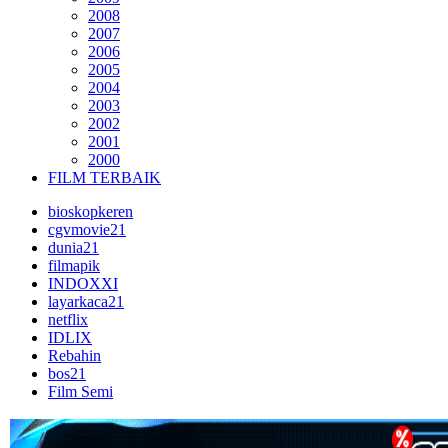
2008
2007
2006
2005
2004
2003
2002
2001
2000
FILM TERBAIK
bioskopkeren
cgvmovie21
dunia21
filmapik
INDOXXI
layarkaca21
netflix
IDLIX
Rebahin
bos21
Film Semi