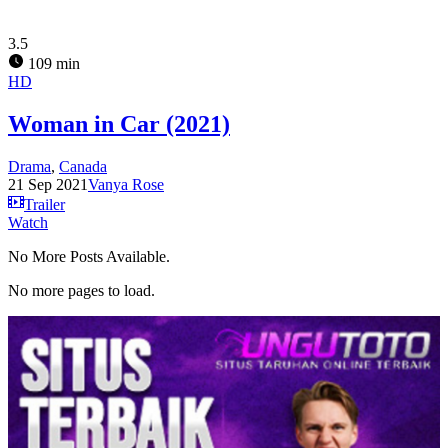
3.5
109 min
HD
Woman in Car (2021)
Drama
,
Canada
21 Sep 2021
Vanya Rose
Trailer
Watch
No More Posts Available.
No more pages to load.