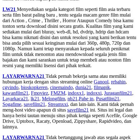
LW21
Menyediakan segala kategori film seperti film asia terbaru
serta film barat paling baru , tentu segala macam genre film mulai
dari Action , Crime , Thriller , Horror Ataupun Comedy bisa kamu
tonton serta download disini secara gratis. Kualitas film yang kami
sediakan mulai dari bluray, web-dl, hd, dvdrip, hdrip dan hdcam
bisa kamu nikmati disini dan untuk resolusi yang kami berikan tentu
bisa anda pilih sesuai keinginan mulai dari 360p, 480p, 720p dan
1080p. Namun kami tetap menyarakan kepada seluruh penikmat
film untuk tidak menonton atau mendownload segala jenis film
bajakan dan kami sarankan untuk tetap membeli atau nonton film
resmi yang memiliki lisensi dari pihak terkait.
LAYARWARNA21
Tidak pernah bekerja sama atau memiliki
hubungan kerja dengan situs streaming online
Ganool
,
rebahin
,
cgvindo
,
bioskopkeren
,
cinemaindo
,
dunia21
,
filmapik
,
kawanfilm21
,
Fmoviez
,
FMZM
,
indoxx1
,
indoxxi
,
Juraganfilm21
,
Layarkaca21
,
lk21
,
Melongfilm
,
nb21
,
Pahe in
,
Pusatfilm21
,
Sogafime
,
savefilm21
,
Streamxxi
, dan lain-lain. Kami tidak pernah
meng-host video apapun di situs
savefilm21
ini. Situs ini legal dan
hanya berisi tautan menuju situs pihak ketiga seperti Acefile, Google
Drive, Uptobox, Racaty, Openload, Zippyshare, Rapidvideo, dan
lainnya.
LAYARWARNA21
Tidak bertanggung jawab atas segala aspek