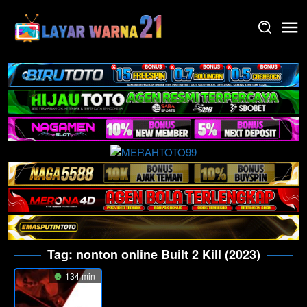
Skip
to
content
Tag:
nonton online Built 2 Kill (2023)
134 min