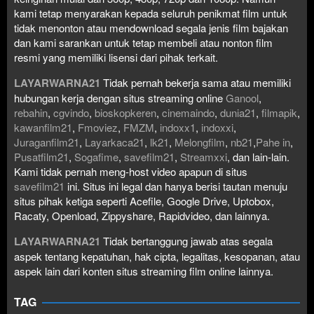
kami tetap menyarakan kepada seluruh penikmat film untuk
tidak menonton atau mendownload segala jenis film bajakan
dan kami sarankan untuk tetap membeli atau nonton film
resmi yang memiliki lisensi dari pihak terkait.
LAYARWARNA21
Tidak pernah bekerja sama atau memiliki
hubungan kerja dengan situs streaming online
Ganool
,
rebahin
,
cgvindo
,
bioskopkeren
,
cinemaindo
,
dunia21
,
filmapik
,
kawanfilm21
,
Fmoviez
,
FMZM
,
indoxx1
,
indoxxi
,
Juraganfilm21
,
Layarkaca21
,
lk21
,
Melongfilm
,
nb21
,
Pahe in
,
Pusatfilm21
,
Sogafime
,
savefilm21
,
Streamxxi
, dan lain-lain.
Kami tidak pernah meng-host video apapun di situs
savefilm21
ini. Situs ini legal dan hanya berisi tautan menuju
situs pihak ketiga seperti Acefile, Google Drive, Uptobox,
Racaty, Openload, Zippyshare, Rapidvideo, dan lainnya.
LAYARWARNA21
Tidak bertanggung jawab atas segala
aspek tentang kepatuhan, hak cipta, legalitas, kesopanan, atau
aspek lain dari konten situs streaming film online lainnya.
TAG