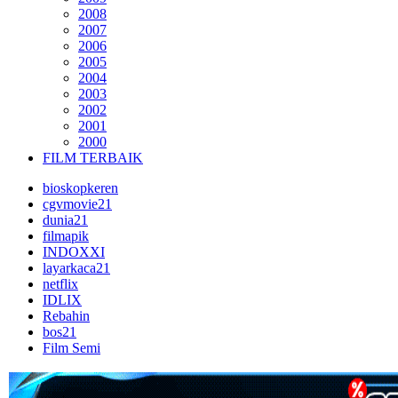
2008
2007
2006
2005
2004
2003
2002
2001
2000
FILM TERBAIK
bioskopkeren
cgvmovie21
dunia21
filmapik
INDOXXI
layarkaca21
netflix
IDLIX
Rebahin
bos21
Film Semi