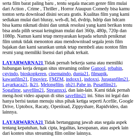
serta film barat paling baru , tentu segala macam genre film mulai
dari Action , Crime , Thriller , Horror Ataupun Comedy bisa kamu
tonton serta download disini secara gratis. Kualitas film yang kami
sediakan mulai dari bluray, web-dl, hd, dvdrip, hdrip dan hdcam
bisa kamu nikmati disini dan untuk resolusi yang kami berikan tentu
bisa anda pilih sesuai keinginan mulai dari 360p, 480p, 720p dan
1080p. Namun kami tetap menyarakan kepada seluruh penikmat
film untuk tidak menonton atau mendownload segala jenis film
bajakan dan kami sarankan untuk tetap membeli atau nonton film
resmi yang memiliki lisensi dari pihak terkait.
LAYARWARNA21
Tidak pernah bekerja sama atau memiliki
hubungan kerja dengan situs streaming online
Ganool
,
rebahin
,
cgvindo
,
bioskopkeren
,
cinemaindo
,
dunia21
,
filmapik
,
kawanfilm21
,
Fmoviez
,
FMZM
,
indoxx1
,
indoxxi
,
Juraganfilm21
,
Layarkaca21
,
lk21
,
Melongfilm
,
nb21
,
Pahe in
,
Pusatfilm21
,
Sogafime
,
savefilm21
,
Streamxxi
, dan lain-lain. Kami tidak pernah
meng-host video apapun di situs
savefilm21
ini. Situs ini legal dan
hanya berisi tautan menuju situs pihak ketiga seperti Acefile, Google
Drive, Uptobox, Racaty, Openload, Zippyshare, Rapidvideo, dan
lainnya.
LAYARWARNA21
Tidak bertanggung jawab atas segala aspek
tentang kepatuhan, hak cipta, legalitas, kesopanan, atau aspek lain
dari konten situs streaming film online lainnya.