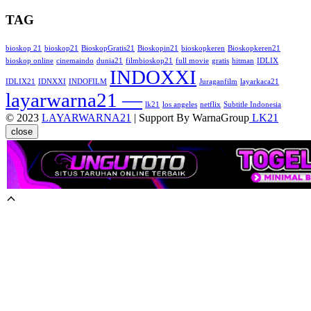
TAG
bioskop 21
bioskop21
BioskopGratis21
Bioskopin21
bioskopkeren
Bioskopkeren21
bioskop online
cinemaindo
dunia21
filmbioskop21
full movie
gratis
hitman
IDLIX
INDOXXI
IDLIX21
IDNXXI
INDOFILM
Juraganfilm
layarkaca21
layarwarna21 —
lk21
los angeles
netflix
Subtitle Indonesia
© 2023
LAYARWARNA21
| Support By WarnaGroup
LK21
close