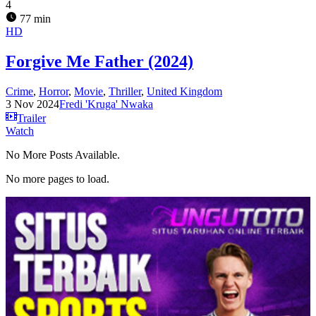
4
77 min
HD
Forgive Me Father (2024)
Crime
,
Horror
,
Movie
,
Thriller
,
United Kingdom
3 Nov 2024
Fredi 'Kruga' Nwaka
Trailer
Watch
No More Posts Available.
No more pages to load.