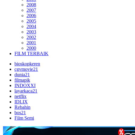
2008
2007
2006
2005
2004
2003
2002
2001
2000
FILM TERBAIK
bioskopkeren
cgvmovie21
dunia21
filmapik
INDOXXI
layarkaca21
netflix
IDLIX
Rebahin
bos21
Film Semi