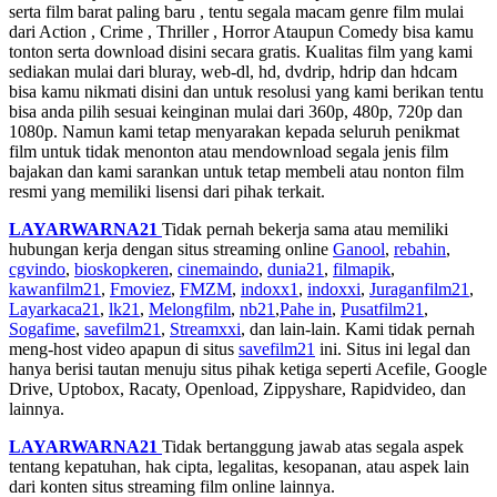
serta film barat paling baru , tentu segala macam genre film mulai
dari Action , Crime , Thriller , Horror Ataupun Comedy bisa kamu
tonton serta download disini secara gratis. Kualitas film yang kami
sediakan mulai dari bluray, web-dl, hd, dvdrip, hdrip dan hdcam
bisa kamu nikmati disini dan untuk resolusi yang kami berikan tentu
bisa anda pilih sesuai keinginan mulai dari 360p, 480p, 720p dan
1080p. Namun kami tetap menyarakan kepada seluruh penikmat
film untuk tidak menonton atau mendownload segala jenis film
bajakan dan kami sarankan untuk tetap membeli atau nonton film
resmi yang memiliki lisensi dari pihak terkait.
LAYARWARNA21
Tidak pernah bekerja sama atau memiliki
hubungan kerja dengan situs streaming online
Ganool
,
rebahin
,
cgvindo
,
bioskopkeren
,
cinemaindo
,
dunia21
,
filmapik
,
kawanfilm21
,
Fmoviez
,
FMZM
,
indoxx1
,
indoxxi
,
Juraganfilm21
,
Layarkaca21
,
lk21
,
Melongfilm
,
nb21
,
Pahe in
,
Pusatfilm21
,
Sogafime
,
savefilm21
,
Streamxxi
, dan lain-lain. Kami tidak pernah
meng-host video apapun di situs
savefilm21
ini. Situs ini legal dan
hanya berisi tautan menuju situs pihak ketiga seperti Acefile, Google
Drive, Uptobox, Racaty, Openload, Zippyshare, Rapidvideo, dan
lainnya.
LAYARWARNA21
Tidak bertanggung jawab atas segala aspek
tentang kepatuhan, hak cipta, legalitas, kesopanan, atau aspek lain
dari konten situs streaming film online lainnya.