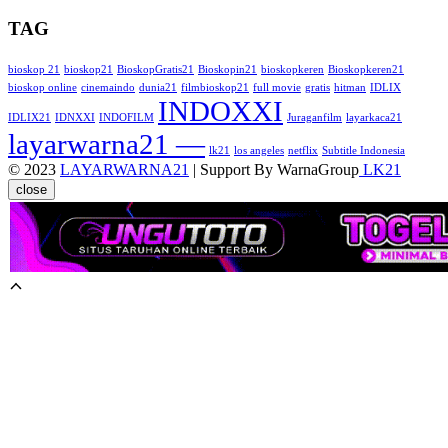
TAG
bioskop 21
bioskop21
BioskopGratis21
Bioskopin21
bioskopkeren
Bioskopkeren21
bioskop online
cinemaindo
dunia21
filmbioskop21
full movie
gratis
hitman
IDLIX
INDOXXI
IDLIX21
IDNXXI
INDOFILM
Juraganfilm
layarkaca21
layarwarna21 —
lk21
los angeles
netflix
Subtitle Indonesia
© 2023
LAYARWARNA21
| Support By WarnaGroup
LK21
close