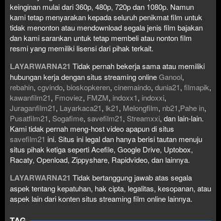
keinginan mulai dari 360p, 480p, 720p dan 1080p. Namun
kami tetap menyarakan kepada seluruh penikmat film untuk
tidak menonton atau mendownload segala jenis film bajakan
dan kami sarankan untuk tetap membeli atau nonton film
resmi yang memiliki lisensi dari pihak terkait.
LAYARWARNA21
Tidak pernah bekerja sama atau memiliki
hubungan kerja dengan situs streaming online
Ganool
,
rebahin
,
cgvindo
,
bioskopkeren
,
cinemaindo
,
dunia21
,
filmapik
,
kawanfilm21
,
Fmoviez
,
FMZM
,
indoxx1
,
indoxxi
,
Juraganfilm21
,
Layarkaca21
,
lk21
,
Melongfilm
,
nb21
,
Pahe in
,
Pusatfilm21
,
Sogafime
,
savefilm21
,
Streamxxi
, dan lain-lain.
Kami tidak pernah meng-host video apapun di situs
savefilm21
ini. Situs ini legal dan hanya berisi tautan menuju
situs pihak ketiga seperti Acefile, Google Drive, Uptobox,
Racaty, Openload, Zippyshare, Rapidvideo, dan lainnya.
LAYARWARNA21
Tidak bertanggung jawab atas segala
aspek tentang kepatuhan, hak cipta, legalitas, kesopanan, atau
aspek lain dari konten situs streaming film online lainnya.
TAG