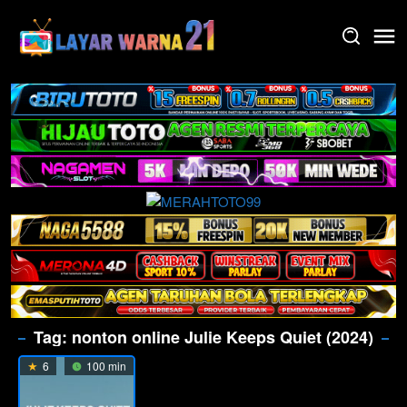
Skip
to
content
Tag:
nonton online Julie Keeps Quiet (2024)
6
100 min