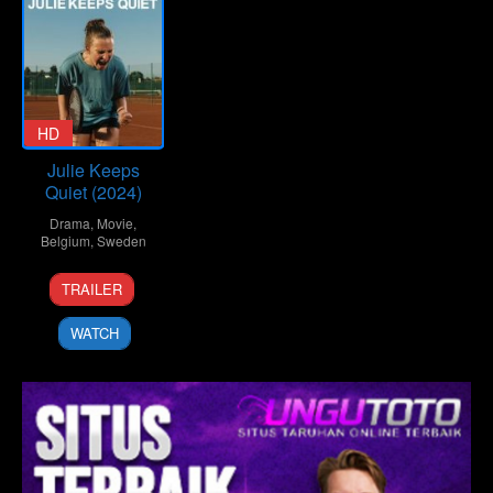
HD
Julie Keeps
Quiet (2024)
Drama
,
Movie
,
Belgium
,
Sweden
15
Leonardo
TRAILER
Oct
Van
2024
Dijl
WATCH