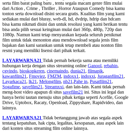
serta film barat paling baru , tentu segala macam genre film mulai
dari Action , Crime , Thriller , Horror Ataupun Comedy bisa kamu
tonton serta download disini secara gratis. Kualitas film yang kami
sediakan mulai dari bluray, web-dl, hd, dvdrip, hdrip dan hdcam
bisa kamu nikmati disini dan untuk resolusi yang kami berikan tentu
bisa anda pilih sesuai keinginan mulai dari 360p, 480p, 720p dan
1080p. Namun kami tetap menyarakan kepada seluruh penikmat
film untuk tidak menonton atau mendownload segala jenis film
bajakan dan kami sarankan untuk tetap membeli atau nonton film
resmi yang memiliki lisensi dari pihak terkait.
LAYARWARNA21
Tidak pernah bekerja sama atau memiliki
hubungan kerja dengan situs streaming online
Ganool
,
rebahin
,
cgvindo
,
bioskopkeren
,
cinemaindo
,
dunia21
,
filmapik
,
kawanfilm21
,
Fmoviez
,
FMZM
,
indoxx1
,
indoxxi
,
Juraganfilm21
,
Layarkaca21
,
lk21
,
Melongfilm
,
nb21
,
Pahe in
,
Pusatfilm21
,
Sogafime
,
savefilm21
,
Streamxxi
, dan lain-lain. Kami tidak pernah
meng-host video apapun di situs
savefilm21
ini. Situs ini legal dan
hanya berisi tautan menuju situs pihak ketiga seperti Acefile, Google
Drive, Uptobox, Racaty, Openload, Zippyshare, Rapidvideo, dan
lainnya.
LAYARWARNA21
Tidak bertanggung jawab atas segala aspek
tentang kepatuhan, hak cipta, legalitas, kesopanan, atau aspek lain
dari konten situs streaming film online lainnya.