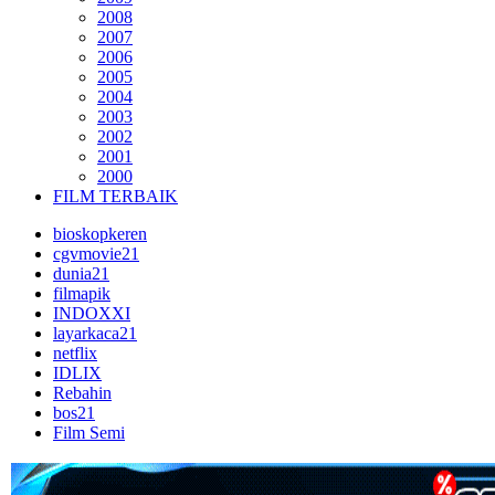
2008
2007
2006
2005
2004
2003
2002
2001
2000
FILM TERBAIK
bioskopkeren
cgvmovie21
dunia21
filmapik
INDOXXI
layarkaca21
netflix
IDLIX
Rebahin
bos21
Film Semi