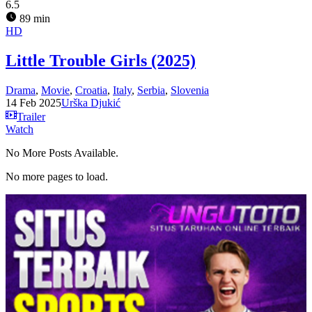
6.5
89 min
HD
Little Trouble Girls (2025)
Drama
,
Movie
,
Croatia
,
Italy
,
Serbia
,
Slovenia
14 Feb 2025
Urška Djukić
Trailer
Watch
No More Posts Available.
No more pages to load.