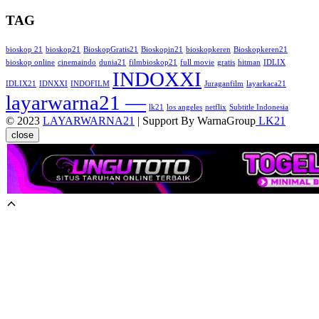
TAG
bioskop 21
bioskop21
BioskopGratis21
Bioskopin21
bioskopkeren
Bioskopkeren21
bioskop online
cinemaindo
dunia21
filmbioskop21
full movie
gratis
hitman
IDLIX
INDOXXI
IDLIX21
IDNXXI
INDOFILM
Juraganfilm
layarkaca21
layarwarna21 —
lk21
los angeles
netflix
Subtitle Indonesia
© 2023
LAYARWARNA21
| Support By WarnaGroup
LK21
close