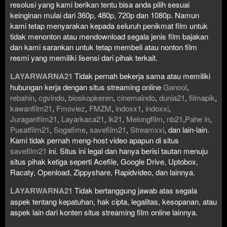
resolusi yang kami berikan tentu bisa anda pilih sesuai
keinginan mulai dari 360p, 480p, 720p dan 1080p. Namun
kami tetap menyarakan kepada seluruh penikmat film untuk
tidak menonton atau mendownload segala jenis film bajakan
dan kami sarankan untuk tetap membeli atau nonton film
resmi yang memiliki lisensi dari pihak terkait.
LAYARWARNA21
Tidak pernah bekerja sama atau memiliki
hubungan kerja dengan situs streaming online
Ganool
,
rebahin
,
cgvindo
,
bioskopkeren
,
cinemaindo
,
dunia21
,
filmapik
,
kawanfilm21
,
Fmoviez
,
FMZM
,
indoxx1
,
indoxxi
,
Juraganfilm21
,
Layarkaca21
,
lk21
,
Melongfilm
,
nb21
,
Pahe in
,
Pusatfilm21
,
Sogafime
,
savefilm21
,
Streamxxi
, dan lain-lain.
Kami tidak pernah meng-host video apapun di situs
savefilm21
ini. Situs ini legal dan hanya berisi tautan menuju
situs pihak ketiga seperti Acefile, Google Drive, Uptobox,
Racaty, Openload, Zippyshare, Rapidvideo, dan lainnya.
LAYARWARNA21
Tidak bertanggung jawab atas segala
aspek tentang kepatuhan, hak cipta, legalitas, kesopanan, atau
aspek lain dari konten situs streaming film online lainnya.