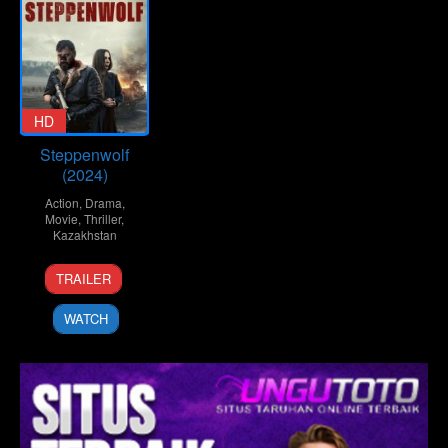
HD
Steppenwolf
(2024)
Action
,
Drama
,
Movie
,
Thriller
,
Kazakhstan
15
Adilkhan
TRAILER
Aug
Yerzhanov
2024
WATCH