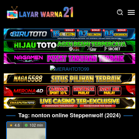
Skip
to
content
Tag:
nonton online Steppenwolf (2024)
4.6
102 min