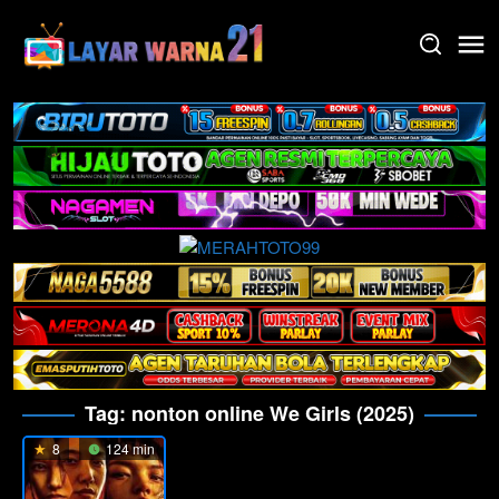
Skip
to
content
Tag:
nonton online We Girls (2025)
8
124 min