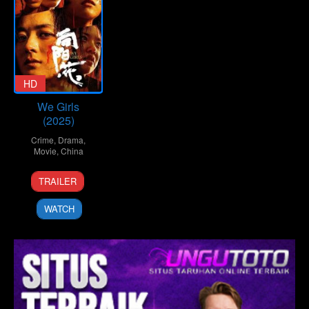
HD
We Girls
(2025)
Crime
,
Drama
,
Movie
,
China
4
Feng
TRAILER
Apr
Xiaogang
2025
WATCH