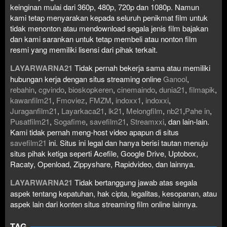
keinginan mulai dari 360p, 480p, 720p dan 1080p. Namun
kami tetap menyarakan kepada seluruh penikmat film untuk
tidak menonton atau mendownload segala jenis film bajakan
dan kami sarankan untuk tetap membeli atau nonton film
resmi yang memiliki lisensi dari pihak terkait.
LAYARWARNA21
Tidak pernah bekerja sama atau memiliki
hubungan kerja dengan situs streaming online
Ganool
,
rebahin
,
cgvindo
,
bioskopkeren
,
cinemaindo
,
dunia21
,
filmapik
,
kawanfilm21
,
Fmoviez
,
FMZM
,
indoxx1
,
indoxxi
,
Juraganfilm21
,
Layarkaca21
,
lk21
,
Melongfilm
,
nb21
,
Pahe in
,
Pusatfilm21
,
Sogafime
,
savefilm21
,
Streamxxi
, dan lain-lain.
Kami tidak pernah meng-host video apapun di situs
savefilm21
ini. Situs ini legal dan hanya berisi tautan menuju
situs pihak ketiga seperti Acefile, Google Drive, Uptobox,
Racaty, Openload, Zippyshare, Rapidvideo, dan lainnya.
LAYARWARNA21
Tidak bertanggung jawab atas segala
aspek tentang kepatuhan, hak cipta, legalitas, kesopanan, atau
aspek lain dari konten situs streaming film online lainnya.
TAG