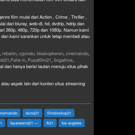
re film mulai dari Action , Crime , Thriller ,
 dari bluray, web-dl, hd, dvdrip, hdrip dan
i dari 360p, 480p, 720p dan 1080p. Namun kami
n dan kami sarankan untuk tetap membeli atau
,
rebahin
,
cgvindo
,
bioskopkeren
,
cinemaindo
,
nb21
,
Pahe in
,
Pusatfilm21
,
Sogafime
,
egal dan hanya berisi tautan menuju situs pihak
atau aspek lain dari konten situs streaming
inemaindo
dunia21
filmbioskop21
21
layarwarna21 —
lk21
los angeles