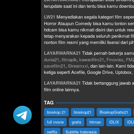
terupdate saat ini dan tentu bisa kamu down
LW21
Menyediakan segala kategori film seperti 
Horror Ataupun Comedy bisa kamu tonton serta 
hdcam bisa kamu nikmati disini dan untuk res
tetap menyarakan kepada seluruh penikmat fi
nonton film resmi yang memiliki lisensi dari pih
LAYARWARNA21
Tidak pernah bekerja sama
dunia21
,
filmapik
,
kawanfilm21
,
Fmoviez
,
FM
savefilm21
,
Streamxxi
, dan lain-lain. Kami t
ketiga seperti Acefile, Google Drive, Uptobox
LAYARWARNA21
Tidak bertanggung jawab at
film online lainnya.
TAG
bioskop 21
bioskop21
BioskopGratis21
full movie
gratis
hitman
IDLIX
IDL
netflix
Subtitle Indonesia