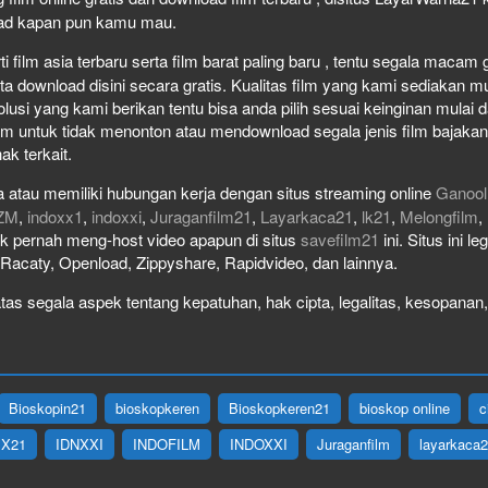
load kapan pun kamu mau.
film asia terbaru serta film barat paling baru , tentu segala macam gen
download disini secara gratis. Kualitas film yang kami sediakan mulai
olusi yang kami berikan tentu bisa anda pilih sesuai keinginan mula
lm untuk tidak menonton atau mendownload segala jenis film bajaka
ak terkait.
 atau memiliki hubungan kerja dengan situs streaming online
Ganool
ZM
,
indoxx1
,
indoxxi
,
Juraganfilm21
,
Layarkaca21
,
lk21
,
Melongfilm
,
idak pernah meng-host video apapun di situs
savefilm21
ini. Situs ini l
, Racaty, Openload, Zippyshare, Rapidvideo, dan lainnya.
as segala aspek tentang kepatuhan, hak cipta, legalitas, kesopanan, 
Bioskopin21
bioskopkeren
Bioskopkeren21
bioskop online
c
IX21
IDNXXI
INDOFILM
INDOXXI
Juraganfilm
layarkaca