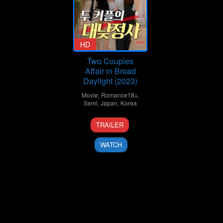
HD
Two Couples
Affair in Broad
Daylight (2023)
Movie
,
Romance18+
,
Semi
,
Japan
,
Korea
TRAILER
WATCH