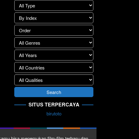
SITUS TERPERCAYA
birutoto
1 kamu bisa menemukan film-film terbaru dan