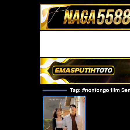
Tag:
#nontongo film Sem