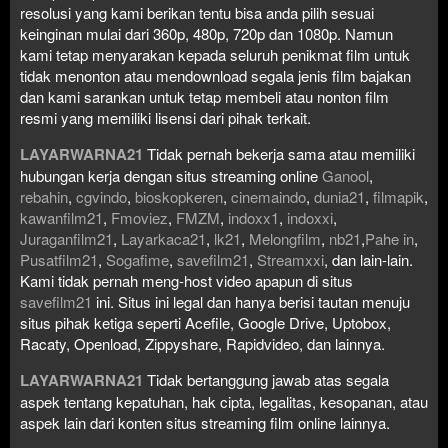
resolusi yang kami berikan tentu bisa anda pilih sesuai
keinginan mulai dari 360p, 480p, 720p dan 1080p. Namun
kami tetap menyarakan kepada seluruh penikmat film untuk
tidak menonton atau mendownload segala jenis film bajakan
dan kami sarankan untuk tetap membeli atau nonton film
resmi yang memiliki lisensi dari pihak terkait.
LAYARWARNA21
Tidak pernah bekerja sama atau memiliki
hubungan kerja dengan situs streaming online
Ganool
,
rebahin
,
cgvindo
,
bioskopkeren
,
cinemaindo
,
dunia21
,
filmapik
,
kawanfilm21
,
Fmoviez
,
FMZM
,
indoxx1
,
indoxxi
,
Juraganfilm21
,
Layarkaca21
,
lk21
,
Melongfilm
,
nb21
,
Pahe in
,
Pusatfilm21
,
Sogafime
,
savefilm21
,
Streamxxi
, dan lain-lain.
Kami tidak pernah meng-host video apapun di situs
savefilm21
ini. Situs ini legal dan hanya berisi tautan menuju
situs pihak ketiga seperti Acefile, Google Drive, Uptobox,
Racaty, Openload, Zippyshare, Rapidvideo, dan lainnya.
LAYARWARNA21
Tidak bertanggung jawab atas segala
aspek tentang kepatuhan, hak cipta, legalitas, kesopanan, atau
aspek lain dari konten situs streaming film online lainnya.