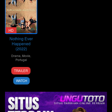
HD
Nothing Ever
Happened
(2022)
Drama
,
Movie
,
Portugal
29
Gonçalo
TRAILER
Sep
Galvão
2022
Teles
WATCH