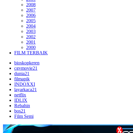
2008
2007
2006
2005
2004
2003
2002
2001
2000
FILM TERBAIK
bioskopkeren
cgvmovie21
dunia21
filmapik
INDOXXI
layarkaca21
netflix
IDLIX
Rebahin
bos21
Film Semi