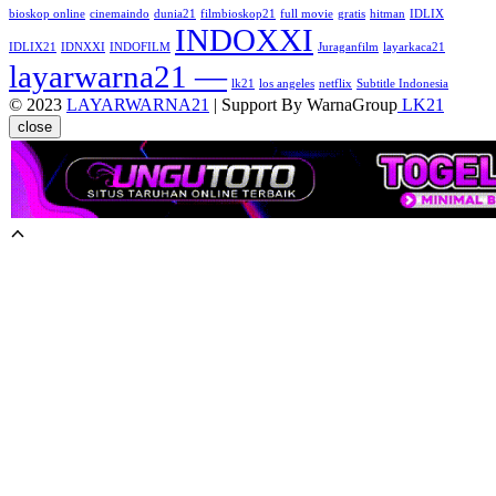
bioskop online
cinemaindo
dunia21
filmbioskop21
full movie
gratis
hitman
IDLIX
INDOXXI
IDLIX21
IDNXXI
INDOFILM
Juraganfilm
layarkaca21
layarwarna21 —
lk21
los angeles
netflix
Subtitle Indonesia
© 2023
LAYARWARNA21
| Support By WarnaGroup
LK21
close