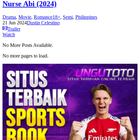
Nurse Abi (2024)
Drama
,
Movie
,
Romance18+
,
Semi
,
Philippines
21 Jun 2024
Dustin Celestino
Trailer
Watch
No More Posts Available.
No more pages to load.