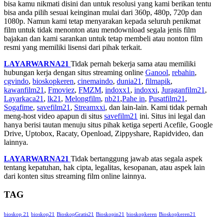
bisa kamu nikmati disini dan untuk resolusi yang kami berikan tentu
bisa anda pilih sesuai keinginan mulai dari 360p, 480p, 720p dan
1080p. Namun kami tetap menyarakan kepada seluruh penikmat
film untuk tidak menonton atau mendownload segala jenis film
bajakan dan kami sarankan untuk tetap membeli atau nonton film
resmi yang memiliki lisensi dari pihak terkait.
LAYARWARNA21
Tidak pernah bekerja sama atau memiliki
hubungan kerja dengan situs streaming online
Ganool
,
rebahin
,
cgvindo
,
bioskopkeren
,
cinemaindo
,
dunia21
,
filmapik
,
kawanfilm21
,
Fmoviez
,
FMZM
,
indoxx1
,
indoxxi
,
Juraganfilm21
,
Layarkaca21
,
lk21
,
Melongfilm
,
nb21
,
Pahe in
,
Pusatfilm21
,
Sogafime
,
savefilm21
,
Streamxxi
, dan lain-lain. Kami tidak pernah
meng-host video apapun di situs
savefilm21
ini. Situs ini legal dan
hanya berisi tautan menuju situs pihak ketiga seperti Acefile, Google
Drive, Uptobox, Racaty, Openload, Zippyshare, Rapidvideo, dan
lainnya.
LAYARWARNA21
Tidak bertanggung jawab atas segala aspek
tentang kepatuhan, hak cipta, legalitas, kesopanan, atau aspek lain
dari konten situs streaming film online lainnya.
TAG
bioskop 21
bioskop21
BioskopGratis21
Bioskopin21
bioskopkeren
Bioskopkeren21