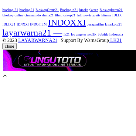
bioskop 21
bioskop21
BioskopGratis21
Bioskopin21
bioskopkeren
Bioskopkeren21
bioskop online
cinemaindo
dunia21
filmbioskop21
full movie
gratis
hitman
IDLIX
INDOXXI
IDLIX21
IDNXXI
INDOFILM
Juraganfilm
layarkaca21
layarwarna21 —
lk21
los angeles
netflix
Subtitle Indonesia
© 2023
LAYARWARNA21
| Support By WarnaGroup
LK21
close