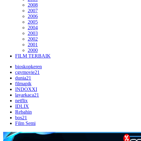
2008
2007
2006
2005
2004
2003
2002
2001
2000
FILM TERBAIK
bioskopkeren
cgvmovie21
dunia21
filmapik
INDOXXI
layarkaca21
netflix
IDLIX
Rebahin
bos21
Film Semi