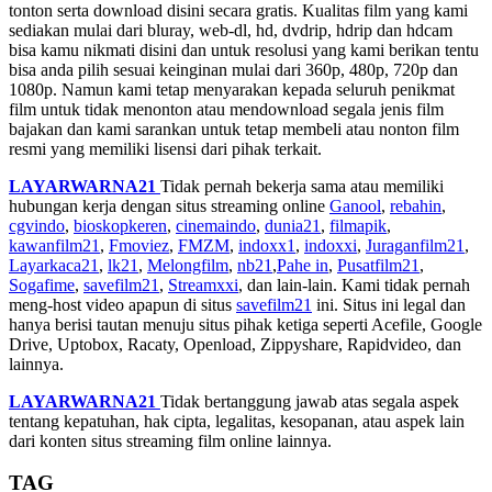
tonton serta download disini secara gratis. Kualitas film yang kami
sediakan mulai dari bluray, web-dl, hd, dvdrip, hdrip dan hdcam
bisa kamu nikmati disini dan untuk resolusi yang kami berikan tentu
bisa anda pilih sesuai keinginan mulai dari 360p, 480p, 720p dan
1080p. Namun kami tetap menyarakan kepada seluruh penikmat
film untuk tidak menonton atau mendownload segala jenis film
bajakan dan kami sarankan untuk tetap membeli atau nonton film
resmi yang memiliki lisensi dari pihak terkait.
LAYARWARNA21
Tidak pernah bekerja sama atau memiliki
hubungan kerja dengan situs streaming online
Ganool
,
rebahin
,
cgvindo
,
bioskopkeren
,
cinemaindo
,
dunia21
,
filmapik
,
kawanfilm21
,
Fmoviez
,
FMZM
,
indoxx1
,
indoxxi
,
Juraganfilm21
,
Layarkaca21
,
lk21
,
Melongfilm
,
nb21
,
Pahe in
,
Pusatfilm21
,
Sogafime
,
savefilm21
,
Streamxxi
, dan lain-lain. Kami tidak pernah
meng-host video apapun di situs
savefilm21
ini. Situs ini legal dan
hanya berisi tautan menuju situs pihak ketiga seperti Acefile, Google
Drive, Uptobox, Racaty, Openload, Zippyshare, Rapidvideo, dan
lainnya.
LAYARWARNA21
Tidak bertanggung jawab atas segala aspek
tentang kepatuhan, hak cipta, legalitas, kesopanan, atau aspek lain
dari konten situs streaming film online lainnya.
TAG