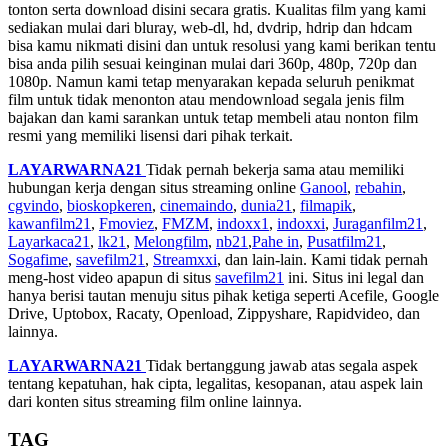
tonton serta download disini secara gratis. Kualitas film yang kami
sediakan mulai dari bluray, web-dl, hd, dvdrip, hdrip dan hdcam
bisa kamu nikmati disini dan untuk resolusi yang kami berikan tentu
bisa anda pilih sesuai keinginan mulai dari 360p, 480p, 720p dan
1080p. Namun kami tetap menyarakan kepada seluruh penikmat
film untuk tidak menonton atau mendownload segala jenis film
bajakan dan kami sarankan untuk tetap membeli atau nonton film
resmi yang memiliki lisensi dari pihak terkait.
LAYARWARNA21
Tidak pernah bekerja sama atau memiliki
hubungan kerja dengan situs streaming online
Ganool
,
rebahin
,
cgvindo
,
bioskopkeren
,
cinemaindo
,
dunia21
,
filmapik
,
kawanfilm21
,
Fmoviez
,
FMZM
,
indoxx1
,
indoxxi
,
Juraganfilm21
,
Layarkaca21
,
lk21
,
Melongfilm
,
nb21
,
Pahe in
,
Pusatfilm21
,
Sogafime
,
savefilm21
,
Streamxxi
, dan lain-lain. Kami tidak pernah
meng-host video apapun di situs
savefilm21
ini. Situs ini legal dan
hanya berisi tautan menuju situs pihak ketiga seperti Acefile, Google
Drive, Uptobox, Racaty, Openload, Zippyshare, Rapidvideo, dan
lainnya.
LAYARWARNA21
Tidak bertanggung jawab atas segala aspek
tentang kepatuhan, hak cipta, legalitas, kesopanan, atau aspek lain
dari konten situs streaming film online lainnya.
TAG