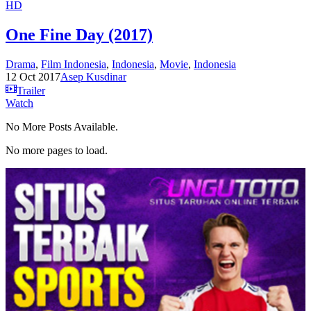
HD
One Fine Day (2017)
Drama
,
Film Indonesia
,
Indonesia
,
Movie
,
Indonesia
12 Oct 2017
Asep Kusdinar
Trailer
Watch
No More Posts Available.
No more pages to load.