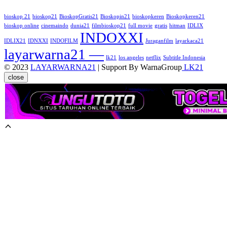
bioskop 21
bioskop21
BioskopGratis21
Bioskopin21
bioskopkeren
Bioskopkeren21
bioskop online
cinemaindo
dunia21
filmbioskop21
full movie
gratis
hitman
IDLIX
INDOXXI
IDLIX21
IDNXXI
INDOFILM
Juraganfilm
layarkaca21
layarwarna21 —
lk21
los angeles
netflix
Subtitle Indonesia
© 2023
LAYARWARNA21
| Support By WarnaGroup
LK21
close