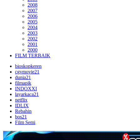
2008
2007
2006
2005
2004
2003
2002
2001
2000
FILM TERBAIK
bioskopkeren
cgvmovie21
dunia21
filmapik
INDOXXI
layarkaca21
netflix
IDLIX
Rebahin
bos21
Film Semi