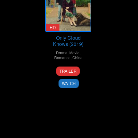
HD
Only Cloud
Knows (2019)
Drama
,
Movie
,
Romance
,
China
20
Feng
TRAILER
Dec
Xiaogang
2019
WATCH