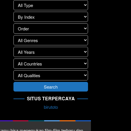
SITUS TERPERCAYA
birutoto
1 kamu bisa menemukan film-film terbaru dan