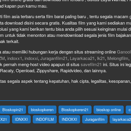
load kapan pun kamu mau.
film asia terbaru serta film barat paling baru , tentu segala macam gen
download disini secara gratis. Kualitas film yang kami sediakan mulai
olusi yang kami berikan tentu bisa anda pilih sesuai keinginan mula
lm untuk tidak menonton atau mendownload segala jenis film bajaka
ak terkait.
 atau memiliki hubungan kerja dengan situs streaming online
Ganool
ZM
,
indoxx1
,
indoxxi
,
Juraganfilm21
,
Layarkaca21
,
lk21
,
Melongfilm
,
idak pernah meng-host video apapun di situs
savefilm21
ini. Situs ini l
, Racaty, Openload, Zippyshare, Rapidvideo, dan lainnya.
as segala aspek tentang kepatuhan, hak cipta, legalitas, kesopanan, 
Bioskopin21
bioskopkeren
Bioskopkeren21
bioskop online
c
IX21
IDNXXI
INDOFILM
INDOXXI
Juraganfilm
layarkaca