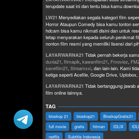
terupdate saat ini dan tentu bisa kamu down
LW21
Menyediakan segala kategori film seperti 
Horror Ataupun Comedy bisa kamu tonton serta 
hdcam bisa kamu nikmati disini dan untuk res
tetap menyarakan kepada seluruh penikmat fi
nonton film resmi yang memiliki lisensi dari pih
LAYARWARNA21
Tidak pernah bekerja sama
dunia21
,
filmapik
,
kawanfilm21
,
Fmoviez
,
FM
savefilm21
,
Streamxxi
, dan lain-lain. Kami t
ketiga seperti Acefile, Google Drive, Uptobox
LAYARWARNA21
Tidak bertanggung jawab at
film online lainnya.
TAG
bioskop 21
bioskop21
BioskopGratis21
full movie
gratis
hitman
IDLIX
IDL
netflix
Subtitle Indonesia