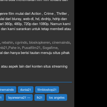
re film mulai dari Action , Crime , Thriller ,
 dari bluray, web-dl, hd, dvdrip, hdrip dan
i dari 360p, 480p, 720p dan 1080p. Namun kami
n dan kami sarankan untuk tetap membeli atau
,
rebahin
,
cgvindo
,
bioskopkeren
,
cinemaindo
,
nb21
,
Pahe in
,
Pusatfilm21
,
Sogafime
,
egal dan hanya berisi tautan menuju situs pihak
atau aspek lain dari konten situs streaming
inemaindo
dunia21
filmbioskop21
21
layarwarna21 —
lk21
los angeles