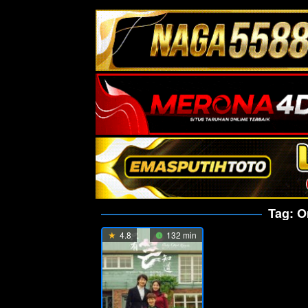
Tag:
O
4.8
132 min