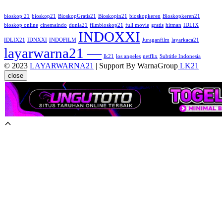
bioskop 21
bioskop21
BioskopGratis21
Bioskopin21
bioskopkeren
Bioskopkeren21
bioskop online
cinemaindo
dunia21
filmbioskop21
full movie
gratis
hitman
IDLIX
INDOXXI
IDLIX21
IDNXXI
INDOFILM
Juraganfilm
layarkaca21
layarwarna21 —
lk21
los angeles
netflix
Subtitle Indonesia
© 2023
LAYARWARNA21
| Support By WarnaGroup
LK21
close