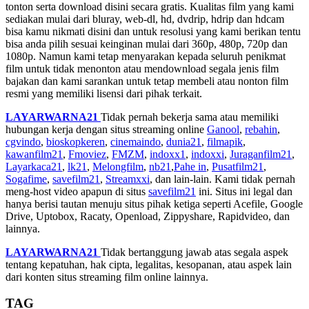
tonton serta download disini secara gratis. Kualitas film yang kami
sediakan mulai dari bluray, web-dl, hd, dvdrip, hdrip dan hdcam
bisa kamu nikmati disini dan untuk resolusi yang kami berikan tentu
bisa anda pilih sesuai keinginan mulai dari 360p, 480p, 720p dan
1080p. Namun kami tetap menyarakan kepada seluruh penikmat
film untuk tidak menonton atau mendownload segala jenis film
bajakan dan kami sarankan untuk tetap membeli atau nonton film
resmi yang memiliki lisensi dari pihak terkait.
LAYARWARNA21
Tidak pernah bekerja sama atau memiliki
hubungan kerja dengan situs streaming online
Ganool
,
rebahin
,
cgvindo
,
bioskopkeren
,
cinemaindo
,
dunia21
,
filmapik
,
kawanfilm21
,
Fmoviez
,
FMZM
,
indoxx1
,
indoxxi
,
Juraganfilm21
,
Layarkaca21
,
lk21
,
Melongfilm
,
nb21
,
Pahe in
,
Pusatfilm21
,
Sogafime
,
savefilm21
,
Streamxxi
, dan lain-lain. Kami tidak pernah
meng-host video apapun di situs
savefilm21
ini. Situs ini legal dan
hanya berisi tautan menuju situs pihak ketiga seperti Acefile, Google
Drive, Uptobox, Racaty, Openload, Zippyshare, Rapidvideo, dan
lainnya.
LAYARWARNA21
Tidak bertanggung jawab atas segala aspek
tentang kepatuhan, hak cipta, legalitas, kesopanan, atau aspek lain
dari konten situs streaming film online lainnya.
TAG