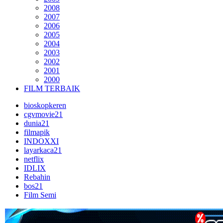
2008
2007
2006
2005
2004
2003
2002
2001
2000
FILM TERBAIK
bioskopkeren
cgvmovie21
dunia21
filmapik
INDOXXI
layarkaca21
netflix
IDLIX
Rebahin
bos21
Film Semi