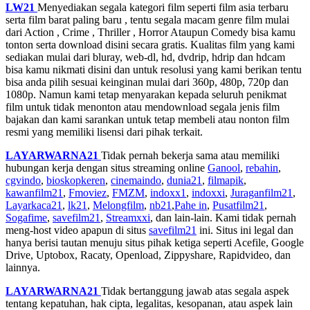
LW21
Menyediakan segala kategori film seperti film asia terbaru
serta film barat paling baru , tentu segala macam genre film mulai
dari Action , Crime , Thriller , Horror Ataupun Comedy bisa kamu
tonton serta download disini secara gratis. Kualitas film yang kami
sediakan mulai dari bluray, web-dl, hd, dvdrip, hdrip dan hdcam
bisa kamu nikmati disini dan untuk resolusi yang kami berikan tentu
bisa anda pilih sesuai keinginan mulai dari 360p, 480p, 720p dan
1080p. Namun kami tetap menyarakan kepada seluruh penikmat
film untuk tidak menonton atau mendownload segala jenis film
bajakan dan kami sarankan untuk tetap membeli atau nonton film
resmi yang memiliki lisensi dari pihak terkait.
LAYARWARNA21
Tidak pernah bekerja sama atau memiliki
hubungan kerja dengan situs streaming online
Ganool
,
rebahin
,
cgvindo
,
bioskopkeren
,
cinemaindo
,
dunia21
,
filmapik
,
kawanfilm21
,
Fmoviez
,
FMZM
,
indoxx1
,
indoxxi
,
Juraganfilm21
,
Layarkaca21
,
lk21
,
Melongfilm
,
nb21
,
Pahe in
,
Pusatfilm21
,
Sogafime
,
savefilm21
,
Streamxxi
, dan lain-lain. Kami tidak pernah
meng-host video apapun di situs
savefilm21
ini. Situs ini legal dan
hanya berisi tautan menuju situs pihak ketiga seperti Acefile, Google
Drive, Uptobox, Racaty, Openload, Zippyshare, Rapidvideo, dan
lainnya.
LAYARWARNA21
Tidak bertanggung jawab atas segala aspek
tentang kepatuhan, hak cipta, legalitas, kesopanan, atau aspek lain