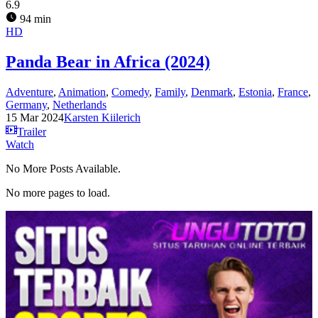
6.9
94 min
HD
Panda Bear in Africa (2024)
Adventure
,
Animation
,
Comedy
,
Family
,
Denmark
,
Estonia
,
France
,
Germany
,
Netherlands
15 Mar 2024
Karsten Kiilerich
Trailer
Watch
No More Posts Available.
No more pages to load.