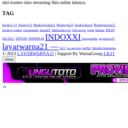
dari konten situs streaming film online lainnya.
TAG
bioskop 21
bioskop21
BioskopGratis21
Bioskopin21
bioskopkeren
Bioskopkeren21
bioskop online
cinemaindo
dunia21
filmbioskop21
full movie
gratis
hitman
IDLIX
INDOXXI
IDLIX21
IDNXXI
INDOFILM
Juraganfilm
layarkaca21
layarwarna21 —
lk21
los angeles
netflix
Subtitle Indonesia
© 2023
LAYARWARNA21
| Support By WarnaGroup
LK21
close