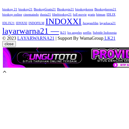
bioskop 21
bioskop21
BioskopGratis21
Bioskopin21
bioskopkeren
Bioskopkeren21
bioskop online
cinemaindo
dunia21
filmbioskop21
full movie
gratis
hitman
IDLIX
INDOXXI
IDLIX21
IDNXXI
INDOFILM
Juraganfilm
layarkaca21
layarwarna21 —
lk21
los angeles
netflix
Subtitle Indonesia
© 2023
LAYARWARNA21
| Support By WarnaGroup
LK21
close