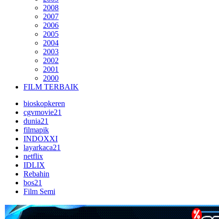
2008
2007
2006
2005
2004
2003
2002
2001
2000
FILM TERBAIK
bioskopkeren
cgvmovie21
dunia21
filmapik
INDOXXI
layarkaca21
netflix
IDLIX
Rebahin
bos21
Film Semi