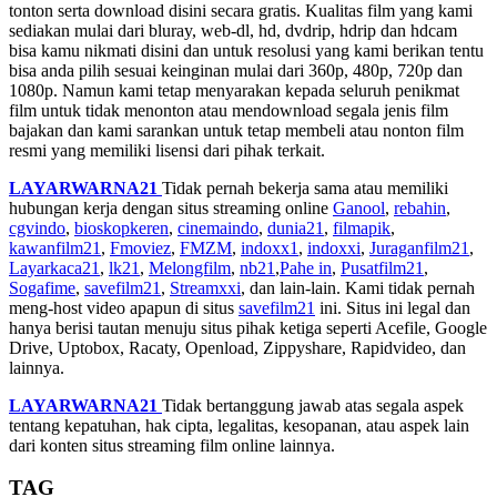
tonton serta download disini secara gratis. Kualitas film yang kami
sediakan mulai dari bluray, web-dl, hd, dvdrip, hdrip dan hdcam
bisa kamu nikmati disini dan untuk resolusi yang kami berikan tentu
bisa anda pilih sesuai keinginan mulai dari 360p, 480p, 720p dan
1080p. Namun kami tetap menyarakan kepada seluruh penikmat
film untuk tidak menonton atau mendownload segala jenis film
bajakan dan kami sarankan untuk tetap membeli atau nonton film
resmi yang memiliki lisensi dari pihak terkait.
LAYARWARNA21
Tidak pernah bekerja sama atau memiliki
hubungan kerja dengan situs streaming online
Ganool
,
rebahin
,
cgvindo
,
bioskopkeren
,
cinemaindo
,
dunia21
,
filmapik
,
kawanfilm21
,
Fmoviez
,
FMZM
,
indoxx1
,
indoxxi
,
Juraganfilm21
,
Layarkaca21
,
lk21
,
Melongfilm
,
nb21
,
Pahe in
,
Pusatfilm21
,
Sogafime
,
savefilm21
,
Streamxxi
, dan lain-lain. Kami tidak pernah
meng-host video apapun di situs
savefilm21
ini. Situs ini legal dan
hanya berisi tautan menuju situs pihak ketiga seperti Acefile, Google
Drive, Uptobox, Racaty, Openload, Zippyshare, Rapidvideo, dan
lainnya.
LAYARWARNA21
Tidak bertanggung jawab atas segala aspek
tentang kepatuhan, hak cipta, legalitas, kesopanan, atau aspek lain
dari konten situs streaming film online lainnya.
TAG