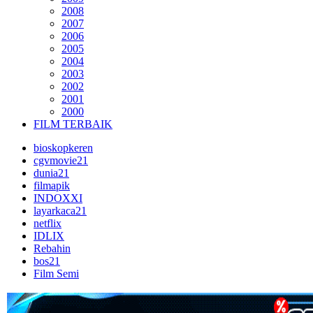
2008
2007
2006
2005
2004
2003
2002
2001
2000
FILM TERBAIK
bioskopkeren
cgvmovie21
dunia21
filmapik
INDOXXI
layarkaca21
netflix
IDLIX
Rebahin
bos21
Film Semi