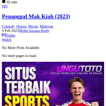
92 min
HD
Penanggal Mak Kiah (2023)
Comedy
,
Horror
,
Movie
,
Malaysia
9 Feb 2023
Mohd Suzana Rosly
Trailer
Watch
No More Posts Available.
No more pages to load.