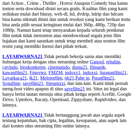
dari Action , Crime , Thriller , Horror Ataupun Comedy bisa kamu
tonton serta download disini secara gratis. Kualitas film yang kami
sediakan mulai dari bluray, web-dl, hd, dvdrip, hdrip dan hdcam
bisa kamu nikmati disini dan untuk resolusi yang kami berikan tentu
bisa anda pilih sesuai keinginan mulai dari 360p, 480p, 720p dan
1080p. Namun kami tetap menyarakan kepada seluruh penikmat
film untuk tidak menonton atau mendownload segala jenis film
bajakan dan kami sarankan untuk tetap membeli atau nonton film
resmi yang memiliki lisensi dari pihak terkait.
LAYARWARNA21
Tidak pernah bekerja sama atau memiliki
hubungan kerja dengan situs streaming online
Ganool
,
rebahin
,
cgvindo
,
bioskopkeren
,
cinemaindo
,
dunia21
,
filmapik
,
kawanfilm21
,
Fmoviez
,
FMZM
,
indoxx1
,
indoxxi
,
Juraganfilm21
,
Layarkaca21
,
lk21
,
Melongfilm
,
nb21
,
Pahe in
,
Pusatfilm21
,
Sogafime
,
savefilm21
,
Streamxxi
, dan lain-lain. Kami tidak pernah
meng-host video apapun di situs
savefilm21
ini. Situs ini legal dan
hanya berisi tautan menuju situs pihak ketiga seperti Acefile, Google
Drive, Uptobox, Racaty, Openload, Zippyshare, Rapidvideo, dan
lainnya.
LAYARWARNA21
Tidak bertanggung jawab atas segala aspek
tentang kepatuhan, hak cipta, legalitas, kesopanan, atau aspek lain
dari konten situs streaming film online lainnya.