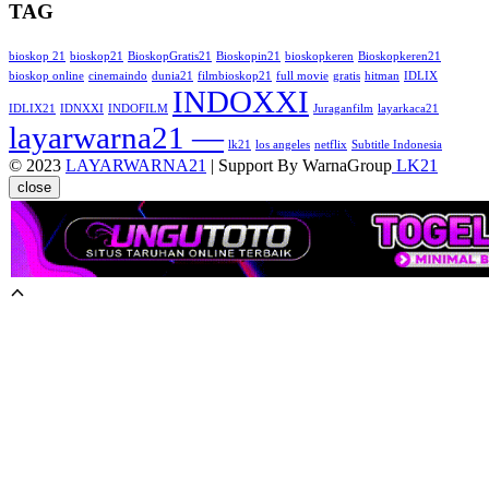
TAG
bioskop 21
bioskop21
BioskopGratis21
Bioskopin21
bioskopkeren
Bioskopkeren21
bioskop online
cinemaindo
dunia21
filmbioskop21
full movie
gratis
hitman
IDLIX
INDOXXI
IDLIX21
IDNXXI
INDOFILM
Juraganfilm
layarkaca21
layarwarna21 —
lk21
los angeles
netflix
Subtitle Indonesia
© 2023
LAYARWARNA21
| Support By WarnaGroup
LK21
close