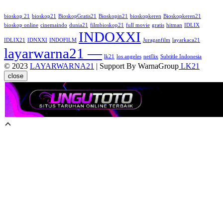
bioskop 21
bioskop21
BioskopGratis21
Bioskopin21
bioskopkeren
Bioskopkeren21
bioskop online
cinemaindo
dunia21
filmbioskop21
full movie
gratis
hitman
IDLIX
INDOXXI
IDLIX21
IDNXXI
INDOFILM
Juraganfilm
layarkaca21
layarwarna21 —
lk21
los angeles
netflix
Subtitle Indonesia
© 2023
LAYARWARNA21
| Support By WarnaGroup
LK21
close