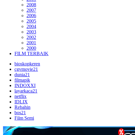
2008
2007
2006
2005
2004
2003
2002
2001
2000
FILM TERBAIK
bioskopkeren
cgvmovie21
dunia21
filmapik
INDOXXI
layarkaca21
netflix
IDLIX
Rebahin
bos21
Film Semi