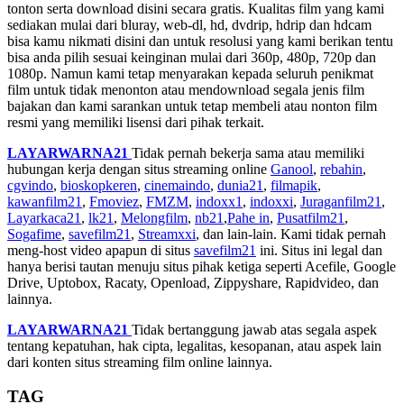
tonton serta download disini secara gratis. Kualitas film yang kami
sediakan mulai dari bluray, web-dl, hd, dvdrip, hdrip dan hdcam
bisa kamu nikmati disini dan untuk resolusi yang kami berikan tentu
bisa anda pilih sesuai keinginan mulai dari 360p, 480p, 720p dan
1080p. Namun kami tetap menyarakan kepada seluruh penikmat
film untuk tidak menonton atau mendownload segala jenis film
bajakan dan kami sarankan untuk tetap membeli atau nonton film
resmi yang memiliki lisensi dari pihak terkait.
LAYARWARNA21
Tidak pernah bekerja sama atau memiliki
hubungan kerja dengan situs streaming online
Ganool
,
rebahin
,
cgvindo
,
bioskopkeren
,
cinemaindo
,
dunia21
,
filmapik
,
kawanfilm21
,
Fmoviez
,
FMZM
,
indoxx1
,
indoxxi
,
Juraganfilm21
,
Layarkaca21
,
lk21
,
Melongfilm
,
nb21
,
Pahe in
,
Pusatfilm21
,
Sogafime
,
savefilm21
,
Streamxxi
, dan lain-lain. Kami tidak pernah
meng-host video apapun di situs
savefilm21
ini. Situs ini legal dan
hanya berisi tautan menuju situs pihak ketiga seperti Acefile, Google
Drive, Uptobox, Racaty, Openload, Zippyshare, Rapidvideo, dan
lainnya.
LAYARWARNA21
Tidak bertanggung jawab atas segala aspek
tentang kepatuhan, hak cipta, legalitas, kesopanan, atau aspek lain
dari konten situs streaming film online lainnya.
TAG