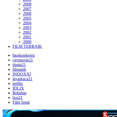
2008
2007
2006
2005
2004
2003
2002
2001
2000
FILM TERBAIK
bioskopkeren
cgvmovie21
dunia21
filmapik
INDOXXI
layarkaca21
netflix
IDLIX
Rebahin
bos21
Film Semi