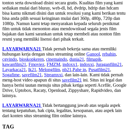
tonton serta download disini secara gratis. Kualitas film yang kami
sediakan mulai dari bluray, web-dl, hd, dvdrip, hdrip dan hdcam
bisa kamu nikmati disini dan untuk resolusi yang kami berikan tentu
bisa anda pilih sesuai keinginan mulai dari 360p, 480p, 720p dan
1080p. Namun kami tetap menyarakan kepada seluruh penikmat
film untuk tidak menonton atau mendownload segala jenis film
bajakan dan kami sarankan untuk tetap membeli atau nonton film
resmi yang memiliki lisensi dari pihak terkait.
LAYARWARNA21
Tidak pernah bekerja sama atau memiliki
hubungan kerja dengan situs streaming online
Ganool
,
rebahin
,
cgvindo
,
bioskopkeren
,
cinemaindo
,
dunia21
,
filmapik
,
kawanfilm21
,
Fmoviez
,
FMZM
,
indoxx1
,
indoxxi
,
Juraganfilm21
,
Layarkaca21
,
lk21
,
Melongfilm
,
nb21
,
Pahe in
,
Pusatfilm21
,
Sogafime
,
savefilm21
,
Streamxxi
, dan lain-lain. Kami tidak pernah
meng-host video apapun di situs
savefilm21
ini. Situs ini legal dan
hanya berisi tautan menuju situs pihak ketiga seperti Acefile, Google
Drive, Uptobox, Racaty, Openload, Zippyshare, Rapidvideo, dan
lainnya.
LAYARWARNA21
Tidak bertanggung jawab atas segala aspek
tentang kepatuhan, hak cipta, legalitas, kesopanan, atau aspek lain
dari konten situs streaming film online lainnya.
TAG