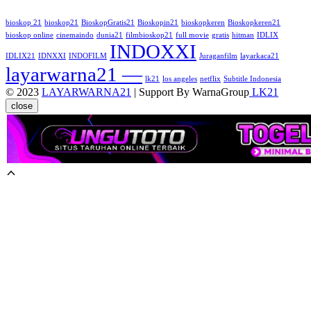
bioskop 21
bioskop21
BioskopGratis21
Bioskopin21
bioskopkeren
Bioskopkeren21
bioskop online
cinemaindo
dunia21
filmbioskop21
full movie
gratis
hitman
IDLIX
INDOXXI
IDLIX21
IDNXXI
INDOFILM
Juraganfilm
layarkaca21
layarwarna21 —
lk21
los angeles
netflix
Subtitle Indonesia
© 2023
LAYARWARNA21
| Support By WarnaGroup
LK21
close