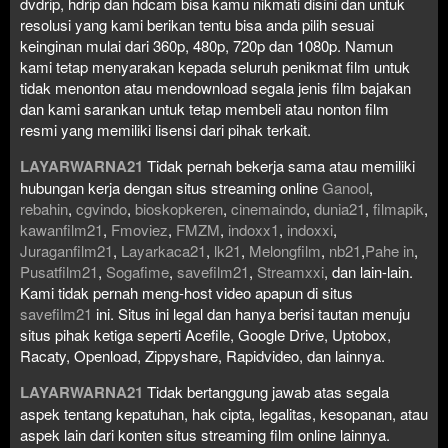
dvdrip, hdrip dan hdcam bisa kamu nikmati disini dan untuk
resolusi yang kami berikan tentu bisa anda pilih sesuai
keinginan mulai dari 360p, 480p, 720p dan 1080p. Namun
kami tetap menyarakan kepada seluruh penikmat film untuk
tidak menonton atau mendownload segala jenis film bajakan
dan kami sarankan untuk tetap membeli atau nonton film
resmi yang memiliki lisensi dari pihak terkait.
LAYARWARNA21
Tidak pernah bekerja sama atau memiliki
hubungan kerja dengan situs streaming online
Ganool
,
rebahin
,
cgvindo
,
bioskopkeren
,
cinemaindo
,
dunia21
,
filmapik
,
kawanfilm21
,
Fmoviez
,
FMZM
,
indoxx1
,
indoxxi
,
Juraganfilm21
,
Layarkaca21
,
lk21
,
Melongfilm
,
nb21
,
Pahe in
,
Pusatfilm21
,
Sogafime
,
savefilm21
,
Streamxxi
, dan lain-lain.
Kami tidak pernah meng-host video apapun di situs
savefilm21
ini. Situs ini legal dan hanya berisi tautan menuju
situs pihak ketiga seperti Acefile, Google Drive, Uptobox,
Racaty, Openload, Zippyshare, Rapidvideo, dan lainnya.
LAYARWARNA21
Tidak bertanggung jawab atas segala
aspek tentang kepatuhan, hak cipta, legalitas, kesopanan, atau
aspek lain dari konten situs streaming film online lainnya.