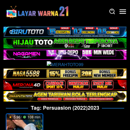
Skip
to
content
Tag:
Persuasion (2022)2023
5.961
108 min