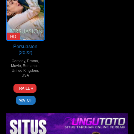
HD
Persuasion
(2022)
Comedy
,
Drama
,
Movie
,
Romance
,
United Kingdom
,
USA
1
Carrie
TRAILER
Jul
Cracknell
2022
WATCH