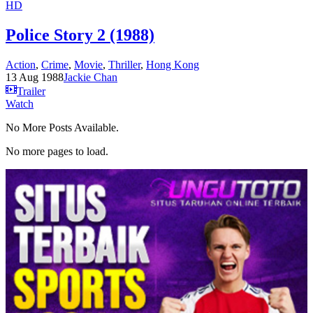
HD
Police Story 2 (1988)
Action
,
Crime
,
Movie
,
Thriller
,
Hong Kong
13 Aug 1988
Jackie Chan
Trailer
Watch
No More Posts Available.
No more pages to load.