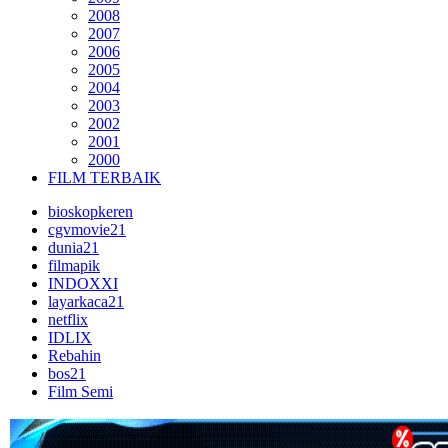
2008
2007
2006
2005
2004
2003
2002
2001
2000
FILM TERBAIK
bioskopkeren
cgvmovie21
dunia21
filmapik
INDOXXI
layarkaca21
netflix
IDLIX
Rebahin
bos21
Film Semi