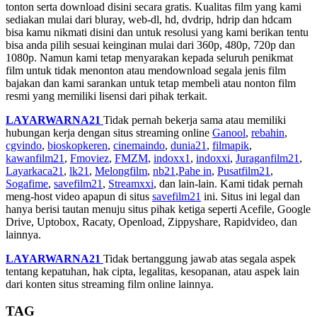
tonton serta download disini secara gratis. Kualitas film yang kami
sediakan mulai dari bluray, web-dl, hd, dvdrip, hdrip dan hdcam
bisa kamu nikmati disini dan untuk resolusi yang kami berikan tentu
bisa anda pilih sesuai keinginan mulai dari 360p, 480p, 720p dan
1080p. Namun kami tetap menyarakan kepada seluruh penikmat
film untuk tidak menonton atau mendownload segala jenis film
bajakan dan kami sarankan untuk tetap membeli atau nonton film
resmi yang memiliki lisensi dari pihak terkait.
LAYARWARNA21
Tidak pernah bekerja sama atau memiliki
hubungan kerja dengan situs streaming online
Ganool
,
rebahin
,
cgvindo
,
bioskopkeren
,
cinemaindo
,
dunia21
,
filmapik
,
kawanfilm21
,
Fmoviez
,
FMZM
,
indoxx1
,
indoxxi
,
Juraganfilm21
,
Layarkaca21
,
lk21
,
Melongfilm
,
nb21
,
Pahe in
,
Pusatfilm21
,
Sogafime
,
savefilm21
,
Streamxxi
, dan lain-lain. Kami tidak pernah
meng-host video apapun di situs
savefilm21
ini. Situs ini legal dan
hanya berisi tautan menuju situs pihak ketiga seperti Acefile, Google
Drive, Uptobox, Racaty, Openload, Zippyshare, Rapidvideo, dan
lainnya.
LAYARWARNA21
Tidak bertanggung jawab atas segala aspek
tentang kepatuhan, hak cipta, legalitas, kesopanan, atau aspek lain
dari konten situs streaming film online lainnya.
TAG