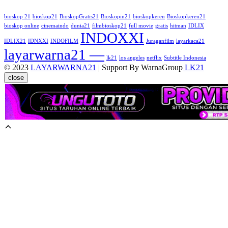
bioskop 21
bioskop21
BioskopGratis21
Bioskopin21
bioskopkeren
Bioskopkeren21
bioskop online
cinemaindo
dunia21
filmbioskop21
full movie
gratis
hitman
IDLIX
INDOXXI
IDLIX21
IDNXXI
INDOFILM
Juraganfilm
layarkaca21
layarwarna21 —
lk21
los angeles
netflix
Subtitle Indonesia
© 2023
LAYARWARNA21
| Support By WarnaGroup
LK21
close