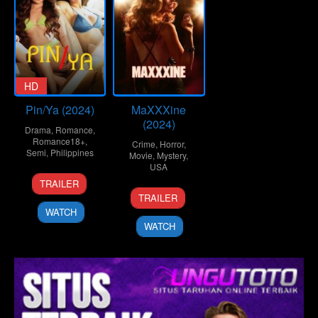
HD
Pin/Ya (2024)
MaXXXine
(2024)
Drama
,
Romance
,
Romance18+
,
Crime
,
Horror
,
Semi
,
Philippines
Movie
,
Mystery
,
USA
6
Omar
TRAILER
4
Ti
Dec
Deroca
TRAILER
Jul
West
2024
WATCH
2024
WATCH