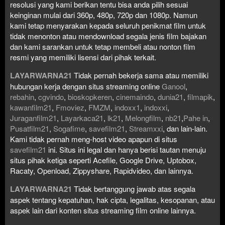
resolusi yang kami berikan tentu bisa anda pilih sesuai
keinginan mulai dari 360p, 480p, 720p dan 1080p. Namun
kami tetap menyarakan kepada seluruh penikmat film untuk
tidak menonton atau mendownload segala jenis film bajakan
dan kami sarankan untuk tetap membeli atau nonton film
resmi yang memiliki lisensi dari pihak terkait.
LAYARWARNA21
Tidak pernah bekerja sama atau memiliki
hubungan kerja dengan situs streaming online
Ganool
,
rebahin
,
cgvindo
,
bioskopkeren
,
cinemaindo
,
dunia21
,
filmapik
,
kawanfilm21
,
Fmoviez
,
FMZM
,
indoxx1
,
indoxxi
,
Juraganfilm21
,
Layarkaca21
,
lk21
,
Melongfilm
,
nb21
,
Pahe in
,
Pusatfilm21
,
Sogafime
,
savefilm21
,
Streamxxi
, dan lain-lain.
Kami tidak pernah meng-host video apapun di situs
savefilm21
ini. Situs ini legal dan hanya berisi tautan menuju
situs pihak ketiga seperti Acefile, Google Drive, Uptobox,
Racaty, Openload, Zippyshare, Rapidvideo, dan lainnya.
LAYARWARNA21
Tidak bertanggung jawab atas segala
aspek tentang kepatuhan, hak cipta, legalitas, kesopanan, atau
aspek lain dari konten situs streaming film online lainnya.