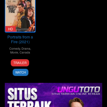
HD
Portraits from a
Fire (2021)
Comedy
,
Drama
,
Movie
,
Canada
3
Trevor
TRAILER
Oct
Mack
2021
WATCH