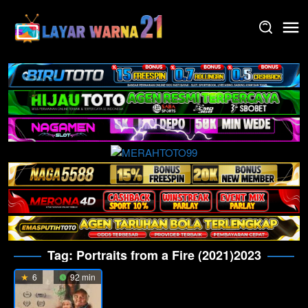
Skip
to
content
Tag:
Portraits from a Fire (2021)2023
6
92 min