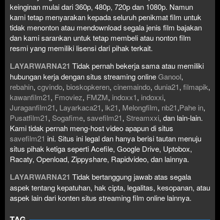
keinginan mulai dari 360p, 480p, 720p dan 1080p. Namun
kami tetap menyarakan kepada seluruh penikmat film untuk
tidak menonton atau mendownload segala jenis film bajakan
dan kami sarankan untuk tetap membeli atau nonton film
resmi yang memiliki lisensi dari pihak terkait.
LAYARWARNA21
Tidak pernah bekerja sama atau memiliki
hubungan kerja dengan situs streaming online
Ganool
,
rebahin
,
cgvindo
,
bioskopkeren
,
cinemaindo
,
dunia21
,
filmapik
,
kawanfilm21
,
Fmoviez
,
FMZM
,
indoxx1
,
indoxxi
,
Juraganfilm21
,
Layarkaca21
,
lk21
,
Melongfilm
,
nb21
,
Pahe in
,
Pusatfilm21
,
Sogafime
,
savefilm21
,
Streamxxi
, dan lain-lain.
Kami tidak pernah meng-host video apapun di situs
savefilm21
ini. Situs ini legal dan hanya berisi tautan menuju
situs pihak ketiga seperti Acefile, Google Drive, Uptobox,
Racaty, Openload, Zippyshare, Rapidvideo, dan lainnya.
LAYARWARNA21
Tidak bertanggung jawab atas segala
aspek tentang kepatuhan, hak cipta, legalitas, kesopanan, atau
aspek lain dari konten situs streaming film online lainnya.
TAG