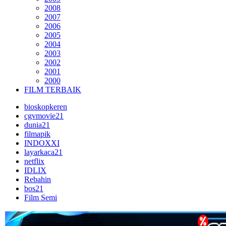
2008
2007
2006
2005
2004
2003
2002
2001
2000
FILM TERBAIK
bioskopkeren
cgvmovie21
dunia21
filmapik
INDOXXI
layarkaca21
netflix
IDLIX
Rebahin
bos21
Film Semi