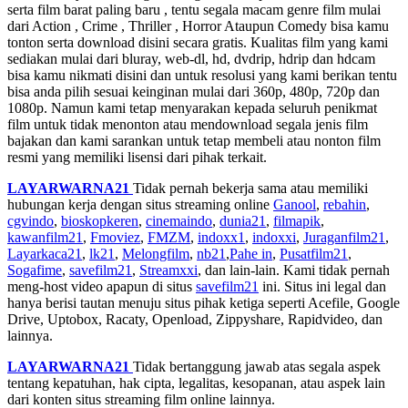
serta film barat paling baru , tentu segala macam genre film mulai
dari Action , Crime , Thriller , Horror Ataupun Comedy bisa kamu
tonton serta download disini secara gratis. Kualitas film yang kami
sediakan mulai dari bluray, web-dl, hd, dvdrip, hdrip dan hdcam
bisa kamu nikmati disini dan untuk resolusi yang kami berikan tentu
bisa anda pilih sesuai keinginan mulai dari 360p, 480p, 720p dan
1080p. Namun kami tetap menyarakan kepada seluruh penikmat
film untuk tidak menonton atau mendownload segala jenis film
bajakan dan kami sarankan untuk tetap membeli atau nonton film
resmi yang memiliki lisensi dari pihak terkait.
LAYARWARNA21
Tidak pernah bekerja sama atau memiliki
hubungan kerja dengan situs streaming online
Ganool
,
rebahin
,
cgvindo
,
bioskopkeren
,
cinemaindo
,
dunia21
,
filmapik
,
kawanfilm21
,
Fmoviez
,
FMZM
,
indoxx1
,
indoxxi
,
Juraganfilm21
,
Layarkaca21
,
lk21
,
Melongfilm
,
nb21
,
Pahe in
,
Pusatfilm21
,
Sogafime
,
savefilm21
,
Streamxxi
, dan lain-lain. Kami tidak pernah
meng-host video apapun di situs
savefilm21
ini. Situs ini legal dan
hanya berisi tautan menuju situs pihak ketiga seperti Acefile, Google
Drive, Uptobox, Racaty, Openload, Zippyshare, Rapidvideo, dan
lainnya.
LAYARWARNA21
Tidak bertanggung jawab atas segala aspek
tentang kepatuhan, hak cipta, legalitas, kesopanan, atau aspek lain
dari konten situs streaming film online lainnya.