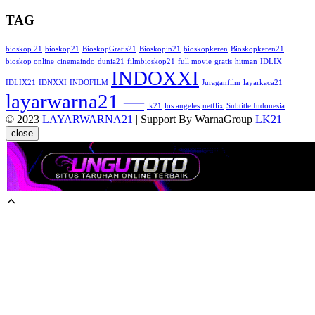
TAG
bioskop 21
bioskop21
BioskopGratis21
Bioskopin21
bioskopkeren
Bioskopkeren21
bioskop online
cinemaindo
dunia21
filmbioskop21
full movie
gratis
hitman
IDLIX
INDOXXI
IDLIX21
IDNXXI
INDOFILM
Juraganfilm
layarkaca21
layarwarna21 —
lk21
los angeles
netflix
Subtitle Indonesia
© 2023
LAYARWARNA21
| Support By WarnaGroup
LK21
close