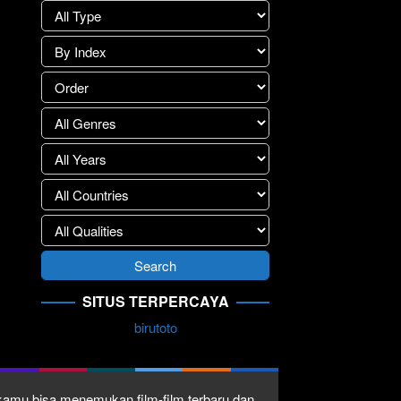
SITUS TERPERCAYA
birutoto
1 kamu bisa menemukan film-film terbaru dan