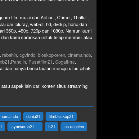
re film mulai dari Action , Crime , Thriller ,
 dari bluray, web-dl, hd, dvdrip, hdrip dan
i dari 360p, 480p, 720p dan 1080p. Namun kami
n dan kami sarankan untuk tetap membeli atau
,
rebahin
,
cgvindo
,
bioskopkeren
,
cinemaindo
,
nb21
,
Pahe in
,
Pusatfilm21
,
Sogafime
,
egal dan hanya berisi tautan menuju situs pihak
atau aspek lain dari konten situs streaming
inemaindo
dunia21
filmbioskop21
21
layarwarna21 —
lk21
los angeles