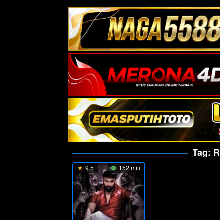
Tag:
R
9.5
152 min