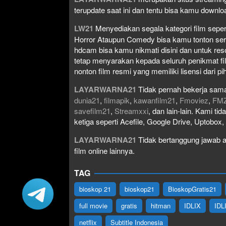
terupdate saat ini dan tentu bisa kamu down
LW21
Menyediakan segala kategori film seperti 
Horror Ataupun Comedy bisa kamu tonton serta 
hdcam bisa kamu nikmati disini dan untuk res
tetap menyarakan kepada seluruh penikmat fi
nonton film resmi yang memiliki lisensi dari pih
LAYARWARNA21
Tidak pernah bekerja sama
dunia21
,
filmapik
,
kawanfilm21
,
Fmoviez
,
FM
savefilm21
,
Streamxxi
, dan lain-lain. Kami t
ketiga seperti Acefile, Google Drive, Uptobox
LAYARWARNA21
Tidak bertanggung jawab at
film online lainnya.
TAG
bioskop 21
bioskop21
BioskopGratis21
full movie
gratis
hitman
IDLIX
IDL
netflix
Subtitle Indonesia