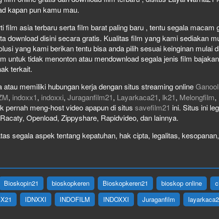
load kapan pun kamu mau.
film asia terbaru serta film barat paling baru , tentu segala macam gen
download disini secara gratis. Kualitas film yang kami sediakan mulai
olusi yang kami berikan tentu bisa anda pilih sesuai keinginan mula
lm untuk tidak menonton atau mendownload segala jenis film bajaka
ak terkait.
 atau memiliki hubungan kerja dengan situs streaming online
Ganool
ZM
,
indoxx1
,
indoxxi
,
Juraganfilm21
,
Layarkaca21
,
lk21
,
Melongfilm
,
idak pernah meng-host video apapun di situs
savefilm21
ini. Situs ini l
, Racaty, Openload, Zippyshare, Rapidvideo, dan lainnya.
as segala aspek tentang kepatuhan, hak cipta, legalitas, kesopanan, 
Bioskopin21
bioskopkeren
Bioskopkeren21
bioskop online
c
IX21
IDNXXI
INDOFILM
INDOXXI
Juraganfilm
layarkaca