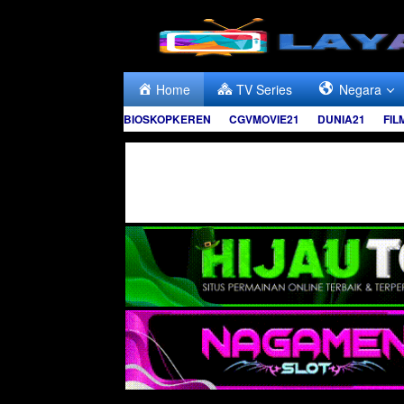
Skip
to
content
Home
TV Series
Negara
BIOSKOPKEREN
CGVMOVIE21
DUNIA21
FIL