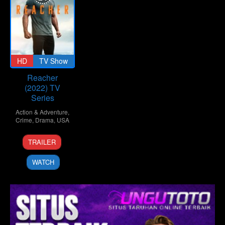
HD
TV Show
Reacher
(2022) TV
Series
Action & Adventure
,
Crime
,
Drama
,
USA
3
Nick
TRAILER
Feb
Santora
2022
WATCH