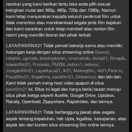
resolusi yang kami berikan tentu bisa anda pilih sesuai
keinginan mulai dari 360p, 480p, 720p dan 1080p. Namun
kami tetap menyarakan kepada seluruh penikmat film untuk
tidak menonton atau mendownload segala jenis film bajakan
dan kami sarankan untuk tetap membeli atau nonton film
resmi yang memiliki lisensi dari pihak terkait.
LAYARWARNA21
Tidak pernah bekerja sama atau memiliki
hubungan kerja dengan situs streaming online
Ganool
,
rebahin
,
cgvindo
,
bioskopkeren
,
cinemaindo
,
dunia21
,
filmapik
,
kawanfilm21
,
Fmoviez
,
FMZM
,
indoxx1
,
indoxxi
,
Juraganfilm21
,
Layarkaca21
,
lk21
,
Melongfilm
,
nb21
,
Pahe in
,
Pusatfilm21
,
Sogafime
,
savefilm21
,
Streamxxi
, dan lain-lain.
Kami tidak pernah meng-host video apapun di situs
savefilm21
ini. Situs ini legal dan hanya berisi tautan menuju
situs pihak ketiga seperti Acefile, Google Drive, Uptobox,
Racaty, Openload, Zippyshare, Rapidvideo, dan lainnya.
LAYARWARNA21
Tidak bertanggung jawab atas segala
aspek tentang kepatuhan, hak cipta, legalitas, kesopanan, atau
aspek lain dari konten situs streaming film online lainnya.