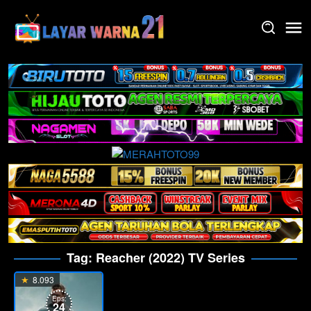
Skip
to
content
Tag:
Reacher (2022) TV Series
8.093
Eps:
24