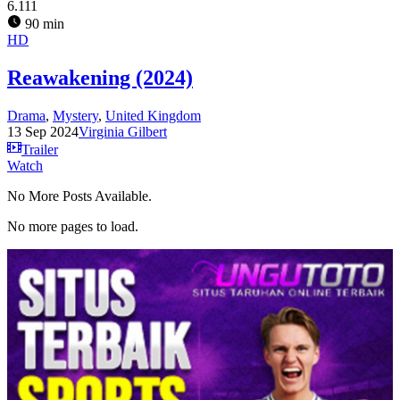
6.111
90 min
HD
Reawakening (2024)
Drama
,
Mystery
,
United Kingdom
13 Sep 2024
Virginia Gilbert
Trailer
Watch
No More Posts Available.
No more pages to load.