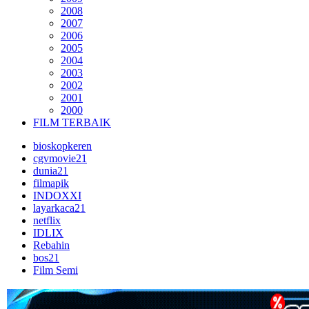
2008
2007
2006
2005
2004
2003
2002
2001
2000
FILM TERBAIK
bioskopkeren
cgvmovie21
dunia21
filmapik
INDOXXI
layarkaca21
netflix
IDLIX
Rebahin
bos21
Film Semi