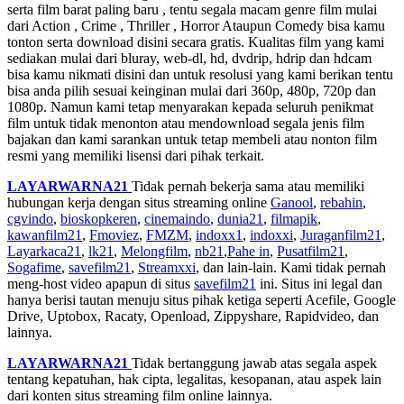
serta film barat paling baru , tentu segala macam genre film mulai
dari Action , Crime , Thriller , Horror Ataupun Comedy bisa kamu
tonton serta download disini secara gratis. Kualitas film yang kami
sediakan mulai dari bluray, web-dl, hd, dvdrip, hdrip dan hdcam
bisa kamu nikmati disini dan untuk resolusi yang kami berikan tentu
bisa anda pilih sesuai keinginan mulai dari 360p, 480p, 720p dan
1080p. Namun kami tetap menyarakan kepada seluruh penikmat
film untuk tidak menonton atau mendownload segala jenis film
bajakan dan kami sarankan untuk tetap membeli atau nonton film
resmi yang memiliki lisensi dari pihak terkait.
LAYARWARNA21
Tidak pernah bekerja sama atau memiliki
hubungan kerja dengan situs streaming online
Ganool
,
rebahin
,
cgvindo
,
bioskopkeren
,
cinemaindo
,
dunia21
,
filmapik
,
kawanfilm21
,
Fmoviez
,
FMZM
,
indoxx1
,
indoxxi
,
Juraganfilm21
,
Layarkaca21
,
lk21
,
Melongfilm
,
nb21
,
Pahe in
,
Pusatfilm21
,
Sogafime
,
savefilm21
,
Streamxxi
, dan lain-lain. Kami tidak pernah
meng-host video apapun di situs
savefilm21
ini. Situs ini legal dan
hanya berisi tautan menuju situs pihak ketiga seperti Acefile, Google
Drive, Uptobox, Racaty, Openload, Zippyshare, Rapidvideo, dan
lainnya.
LAYARWARNA21
Tidak bertanggung jawab atas segala aspek
tentang kepatuhan, hak cipta, legalitas, kesopanan, atau aspek lain
dari konten situs streaming film online lainnya.