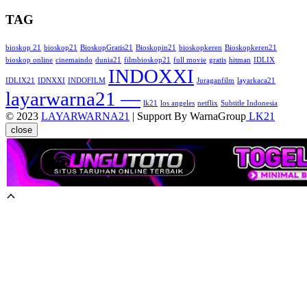
TAG
bioskop 21
bioskop21
BioskopGratis21
Bioskopin21
bioskopkeren
Bioskopkeren21
bioskop online
cinemaindo
dunia21
filmbioskop21
full movie
gratis
hitman
IDLIX
INDOXXI
IDLIX21
IDNXXI
INDOFILM
Juraganfilm
layarkaca21
layarwarna21 —
lk21
los angeles
netflix
Subtitle Indonesia
© 2023
LAYARWARNA21
| Support By WarnaGroup
LK21
close