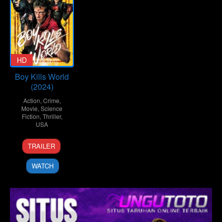
HD
Boy Kills World
(2024)
Action
,
Crime
,
Movie
,
Science
Fiction
,
Thriller
,
USA
24
Moritz
TRAILER
Apr
Mohr
2024
WATCH