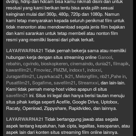
dvdrip, hdrip dan hdcam bisa kamu nikmati disini dan untuk
resolusi yang kami berikan tentu bisa anda pilih sesuai
keinginan mulai dari 360p, 480p, 720p dan 1080p. Namun
kami tetap menyarakan kepada seluruh penikmat film untuk
tidak menonton atau mendownload segala jenis film bajakan
dan kami sarankan untuk tetap membeli atau nonton film
resmi yang memiliki lisensi dari pihak terkait.
LAYARWARNA21
Tidak pernah bekerja sama atau memiliki
hubungan kerja dengan situs streaming online
Ganool
,
rebahin
,
cgvindo
,
bioskopkeren
,
cinemaindo
,
dunia21
,
filmapik
,
kawanfilm21
,
Fmoviez
,
FMZM
,
indoxx1
,
indoxxi
,
Juraganfilm21
,
Layarkaca21
,
lk21
,
Melongfilm
,
nb21
,
Pahe in
,
Pusatfilm21
,
Sogafime
,
savefilm21
,
Streamxxi
, dan lain-lain.
Kami tidak pernah meng-host video apapun di situs
savefilm21
ini. Situs ini legal dan hanya berisi tautan menuju
situs pihak ketiga seperti Acefile, Google Drive, Uptobox,
Racaty, Openload, Zippyshare, Rapidvideo, dan lainnya.
LAYARWARNA21
Tidak bertanggung jawab atas segala
aspek tentang kepatuhan, hak cipta, legalitas, kesopanan, atau
aspek lain dari konten situs streaming film online lainnya.