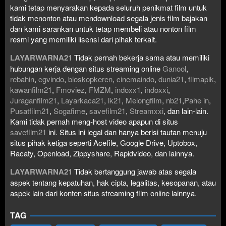
kami tetap menyarakan kepada seluruh penikmat film untuk
tidak menonton atau mendownload segala jenis film bajakan
dan kami sarankan untuk tetap membeli atau nonton film
resmi yang memiliki lisensi dari pihak terkait.
LAYARWARNA21
Tidak pernah bekerja sama atau memiliki
hubungan kerja dengan situs streaming online
Ganool
,
rebahin
,
cgvindo
,
bioskopkeren
,
cinemaindo
,
dunia21
,
filmapik
,
kawanfilm21
,
Fmoviez
,
FMZM
,
indoxx1
,
indoxxi
,
Juraganfilm21
,
Layarkaca21
,
lk21
,
Melongfilm
,
nb21
,
Pahe in
,
Pusatfilm21
,
Sogafime
,
savefilm21
,
Streamxxi
, dan lain-lain.
Kami tidak pernah meng-host video apapun di situs
savefilm21
ini. Situs ini legal dan hanya berisi tautan menuju
situs pihak ketiga seperti Acefile, Google Drive, Uptobox,
Racaty, Openload, Zippyshare, Rapidvideo, dan lainnya.
LAYARWARNA21
Tidak bertanggung jawab atas segala
aspek tentang kepatuhan, hak cipta, legalitas, kesopanan, atau
aspek lain dari konten situs streaming film online lainnya.
TAG