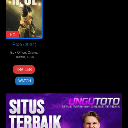
HD
Ride (2024)
Box Office
,
Crime
,
Drama
,
USA
14
Jake
TRAILER
Jun
Allyn
2024
WATCH