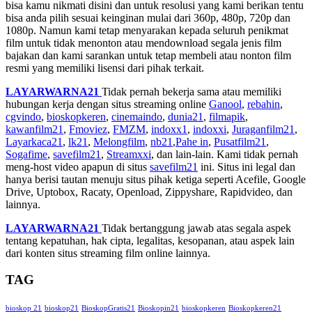
bisa kamu nikmati disini dan untuk resolusi yang kami berikan tentu
bisa anda pilih sesuai keinginan mulai dari 360p, 480p, 720p dan
1080p. Namun kami tetap menyarakan kepada seluruh penikmat
film untuk tidak menonton atau mendownload segala jenis film
bajakan dan kami sarankan untuk tetap membeli atau nonton film
resmi yang memiliki lisensi dari pihak terkait.
LAYARWARNA21
Tidak pernah bekerja sama atau memiliki
hubungan kerja dengan situs streaming online
Ganool
,
rebahin
,
cgvindo
,
bioskopkeren
,
cinemaindo
,
dunia21
,
filmapik
,
kawanfilm21
,
Fmoviez
,
FMZM
,
indoxx1
,
indoxxi
,
Juraganfilm21
,
Layarkaca21
,
lk21
,
Melongfilm
,
nb21
,
Pahe in
,
Pusatfilm21
,
Sogafime
,
savefilm21
,
Streamxxi
, dan lain-lain. Kami tidak pernah
meng-host video apapun di situs
savefilm21
ini. Situs ini legal dan
hanya berisi tautan menuju situs pihak ketiga seperti Acefile, Google
Drive, Uptobox, Racaty, Openload, Zippyshare, Rapidvideo, dan
lainnya.
LAYARWARNA21
Tidak bertanggung jawab atas segala aspek
tentang kepatuhan, hak cipta, legalitas, kesopanan, atau aspek lain
dari konten situs streaming film online lainnya.
TAG
bioskop 21
bioskop21
BioskopGratis21
Bioskopin21
bioskopkeren
Bioskopkeren21