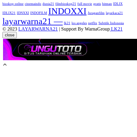
bioskop online
cinemaindo
dunia21
filmbioskop21
full movie
gratis
hitman
IDLIX
INDOXXI
IDLIX21
IDNXXI
INDOFILM
Juraganfilm
layarkaca21
layarwarna21 —
lk21
los angeles
netflix
Subtitle Indonesia
© 2023
LAYARWARNA21
| Support By WarnaGroup
LK21
close