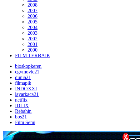
2008
2007
2006
2005
2004
2003
2002
2001
2000
FILM TERBAIK
bioskopkeren
cgvmovie21
dunia21
filmapik
INDOXXI
layarkaca21
netflix
IDLIX
Rebahin
bos21
Film Semi