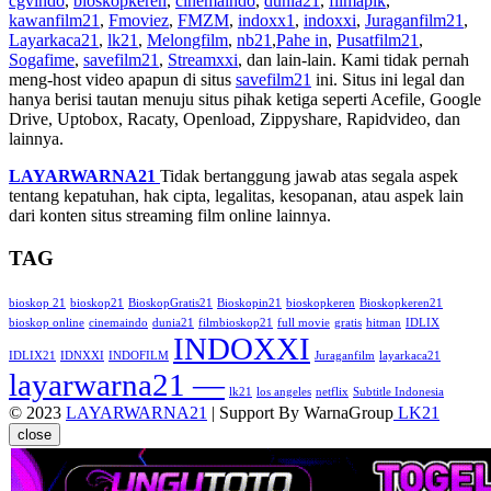
cgvindo
,
bioskopkeren
,
cinemaindo
,
dunia21
,
filmapik
,
kawanfilm21
,
Fmoviez
,
FMZM
,
indoxx1
,
indoxxi
,
Juraganfilm21
,
Layarkaca21
,
lk21
,
Melongfilm
,
nb21
,
Pahe in
,
Pusatfilm21
,
Sogafime
,
savefilm21
,
Streamxxi
, dan lain-lain. Kami tidak pernah
meng-host video apapun di situs
savefilm21
ini. Situs ini legal dan
hanya berisi tautan menuju situs pihak ketiga seperti Acefile, Google
Drive, Uptobox, Racaty, Openload, Zippyshare, Rapidvideo, dan
lainnya.
LAYARWARNA21
Tidak bertanggung jawab atas segala aspek
tentang kepatuhan, hak cipta, legalitas, kesopanan, atau aspek lain
dari konten situs streaming film online lainnya.
TAG
bioskop 21
bioskop21
BioskopGratis21
Bioskopin21
bioskopkeren
Bioskopkeren21
bioskop online
cinemaindo
dunia21
filmbioskop21
full movie
gratis
hitman
IDLIX
INDOXXI
IDLIX21
IDNXXI
INDOFILM
Juraganfilm
layarkaca21
layarwarna21 —
lk21
los angeles
netflix
Subtitle Indonesia
© 2023
LAYARWARNA21
| Support By WarnaGroup
LK21
close