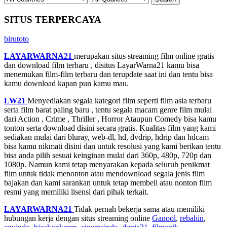
SITUS TERPERCAYA
birutoto
LAYARWARNA21
merupakan situs streaming film online gratis
dan download film terbaru , disitus LayarWarna21 kamu bisa
menemukan film-film terbaru dan terupdate saat ini dan tentu bisa
kamu download kapan pun kamu mau.
LW21
Menyediakan segala kategori film seperti film asia terbaru
serta film barat paling baru , tentu segala macam genre film mulai
dari Action , Crime , Thriller , Horror Ataupun Comedy bisa kamu
tonton serta download disini secara gratis. Kualitas film yang kami
sediakan mulai dari bluray, web-dl, hd, dvdrip, hdrip dan hdcam
bisa kamu nikmati disini dan untuk resolusi yang kami berikan tentu
bisa anda pilih sesuai keinginan mulai dari 360p, 480p, 720p dan
1080p. Namun kami tetap menyarakan kepada seluruh penikmat
film untuk tidak menonton atau mendownload segala jenis film
bajakan dan kami sarankan untuk tetap membeli atau nonton film
resmi yang memiliki lisensi dari pihak terkait.
LAYARWARNA21
Tidak pernah bekerja sama atau memiliki
hubungan kerja dengan situs streaming online
Ganool
,
rebahin
,