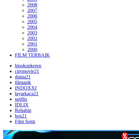
2008
2007
2006
2005
2004
2003
2002
2001
2000
FILM TERBAIK
bioskopkeren
cgvmovie21
dunia21
filmapik
INDOXXI
layarkaca21
netflix
IDLIX
Rebahin
bos21
Film Semi