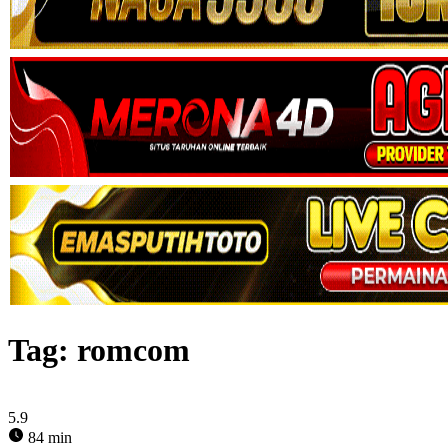
Tag:
romcom
5.9
84 min