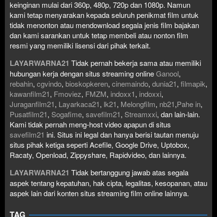
keinginan mulai dari 360p, 480p, 720p dan 1080p. Namun
kami tetap menyarakan kepada seluruh penikmat film untuk
tidak menonton atau mendownload segala jenis film bajakan
dan kami sarankan untuk tetap membeli atau nonton film
resmi yang memiliki lisensi dari pihak terkait.
LAYARWARNA21
Tidak pernah bekerja sama atau memiliki
hubungan kerja dengan situs streaming online
Ganool
,
rebahin
,
cgvindo
,
bioskopkeren
,
cinemaindo
,
dunia21
,
filmapik
,
kawanfilm21
,
Fmoviez
,
FMZM
,
indoxx1
,
indoxxi
,
Juraganfilm21
,
Layarkaca21
,
lk21
,
Melongfilm
,
nb21
,
Pahe in
,
Pusatfilm21
,
Sogafime
,
savefilm21
,
Streamxxi
, dan lain-lain.
Kami tidak pernah meng-host video apapun di situs
savefilm21
ini. Situs ini legal dan hanya berisi tautan menuju
situs pihak ketiga seperti Acefile, Google Drive, Uptobox,
Racaty, Openload, Zippyshare, Rapidvideo, dan lainnya.
LAYARWARNA21
Tidak bertanggung jawab atas segala
aspek tentang kepatuhan, hak cipta, legalitas, kesopanan, atau
aspek lain dari konten situs streaming film online lainnya.
TAG