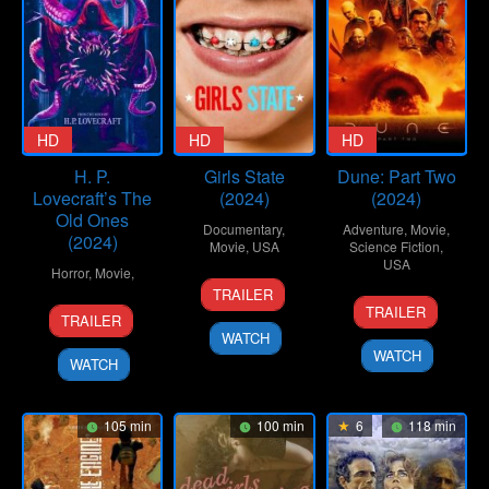
HD
HD
HD
H. P.
Girls State
Dune: Part Two
Lovecraft’s The
(2024)
(2024)
Old Ones
Documentary
,
Adventure
,
Movie
,
(2024)
Movie
,
USA
Science Fiction
,
USA
Horror
,
Movie
,
18
Jesse
TRAILER
27
Denis
Jan
Moss
19
Chad
TRAILER
TRAILER
Feb
Villeneuve
2024
Jan
Ferrin
WATCH
2024
2024
WATCH
WATCH
105 min
100 min
6
118 min