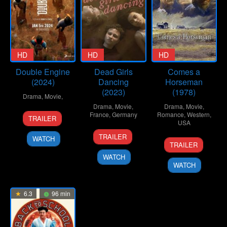
HD
HD
HD
Double Engine
Dead Girls
Comes a
(2024)
Dancing
Horseman
(2023)
(1978)
Drama
,
Movie
,
Drama
,
Movie
,
Drama
,
Movie
,
5
Rohit
France
,
Germany
Romance
,
Western
,
TRAILER
USA
Jan
Penumatsa
28
Anna
2024
TRAILER
WATCH
25
Alan
Jun
Roller
TRAILER
Oct
J.
2023
WATCH
1978
Pakula
WATCH
6.3
96 min