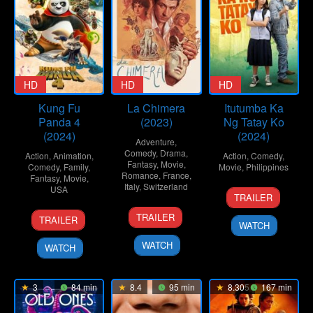
HD
HD
HD
Kung Fu
La Chimera
Itutumba Ka
Panda 4
(2023)
Ng Tatay Ko
(2024)
(2024)
Adventure
,
Comedy
,
Drama
,
Action
,
Animation
,
Action
,
Comedy
,
Fantasy
,
Movie
,
Comedy
,
Family
,
Movie
,
Philippines
Romance
,
France
,
Fantasy
,
Movie
,
Italy
,
Switzerland
USA
24
Janno
TRAILER
Jan
Gibbs
12
Alice
2
Stephanie
TRAILER
2024
TRAILER
Oct
Rohrwacher
WATCH
Mar
Ma
2023
2024
Stine
WATCH
WATCH
3
84 min
8.4
95 min
8.305
167 min