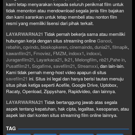
kami tetap menyarakan kepada seluruh penikmat film untuk
tidak menonton atau mendownload segala jenis film bajakan
dan kami sarankan untuk tetap membeli atau nonton film
resmi yang memiliki lisensi dari pihak terkait.
LAYARWARNA21
Tidak pernah bekerja sama atau memiliki
hubungan kerja dengan situs streaming online
Ganool
,
rebahin
,
cgvindo
,
bioskopkeren
,
cinemaindo
,
dunia21
,
filmapik
,
kawanfilm21
,
Fmoviez
,
FMZM
,
indoxx1
,
indoxxi
,
Juraganfilm21
,
Layarkaca21
,
lk21
,
Melongfilm
,
nb21
,
Pahe in
,
Pusatfilm21
,
Sogafime
,
savefilm21
,
Streamxxi
, dan lain-lain.
Kami tidak pernah meng-host video apapun di situs
savefilm21
ini. Situs ini legal dan hanya berisi tautan menuju
situs pihak ketiga seperti Acefile, Google Drive, Uptobox,
Racaty, Openload, Zippyshare, Rapidvideo, dan lainnya.
LAYARWARNA21
Tidak bertanggung jawab atas segala
aspek tentang kepatuhan, hak cipta, legalitas, kesopanan, atau
aspek lain dari konten situs streaming film online lainnya.
TAG