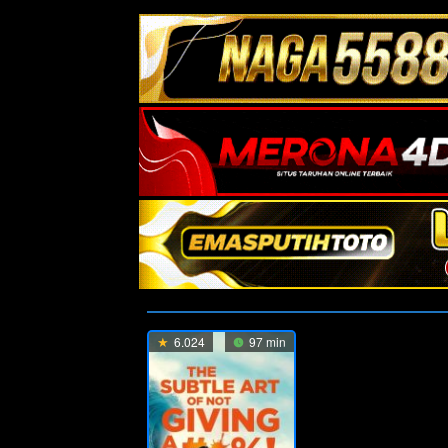
6.024
97 min