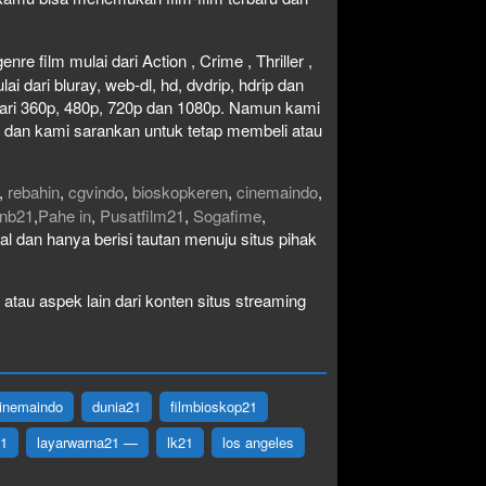
re film mulai dari Action , Crime , Thriller ,
 dari bluray, web-dl, hd, dvdrip, hdrip dan
i dari 360p, 480p, 720p dan 1080p. Namun kami
n dan kami sarankan untuk tetap membeli atau
,
rebahin
,
cgvindo
,
bioskopkeren
,
cinemaindo
,
nb21
,
Pahe in
,
Pusatfilm21
,
Sogafime
,
egal dan hanya berisi tautan menuju situs pihak
atau aspek lain dari konten situs streaming
inemaindo
dunia21
filmbioskop21
21
layarwarna21 —
lk21
los angeles