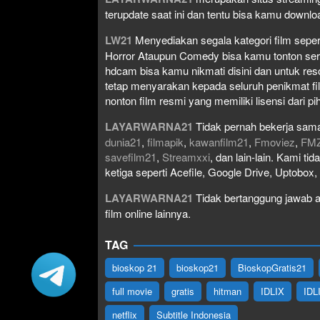
terupdate saat ini dan tentu bisa kamu down
LW21
Menyediakan segala kategori film seperti 
Horror Ataupun Comedy bisa kamu tonton serta 
hdcam bisa kamu nikmati disini dan untuk res
tetap menyarakan kepada seluruh penikmat fi
nonton film resmi yang memiliki lisensi dari pih
LAYARWARNA21
Tidak pernah bekerja sama
dunia21
,
filmapik
,
kawanfilm21
,
Fmoviez
,
FM
savefilm21
,
Streamxxi
, dan lain-lain. Kami t
ketiga seperti Acefile, Google Drive, Uptobox
LAYARWARNA21
Tidak bertanggung jawab at
film online lainnya.
TAG
bioskop 21
bioskop21
BioskopGratis21
full movie
gratis
hitman
IDLIX
IDL
netflix
Subtitle Indonesia