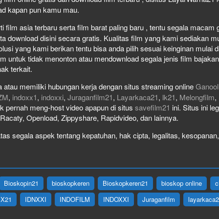
load kapan pun kamu mau.
film asia terbaru serta film barat paling baru , tentu segala macam gen
download disini secara gratis. Kualitas film yang kami sediakan mulai
olusi yang kami berikan tentu bisa anda pilih sesuai keinginan mula
lm untuk tidak menonton atau mendownload segala jenis film bajaka
ak terkait.
 atau memiliki hubungan kerja dengan situs streaming online
Ganool
ZM
,
indoxx1
,
indoxxi
,
Juraganfilm21
,
Layarkaca21
,
lk21
,
Melongfilm
,
idak pernah meng-host video apapun di situs
savefilm21
ini. Situs ini l
, Racaty, Openload, Zippyshare, Rapidvideo, dan lainnya.
as segala aspek tentang kepatuhan, hak cipta, legalitas, kesopanan, 
Bioskopin21
bioskopkeren
Bioskopkeren21
bioskop online
c
IX21
IDNXXI
INDOFILM
INDOXXI
Juraganfilm
layarkaca