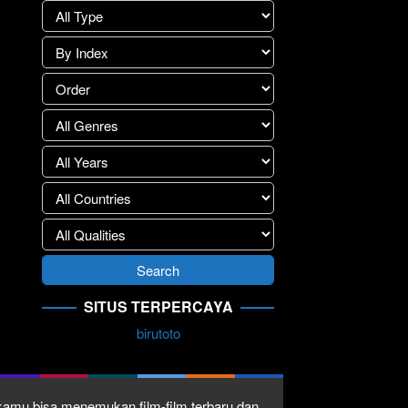
SITUS TERPERCAYA
birutoto
1 kamu bisa menemukan film-film terbaru dan