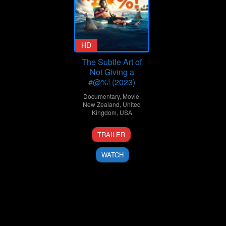
HD
The Subtle Art of
Not Giving a
#@%! (2023)
Documentary
,
Movie
,
New Zealand
,
United
Kingdom
,
USA
4
Nathan
TRAILER
Jan
Price
2023
WATCH