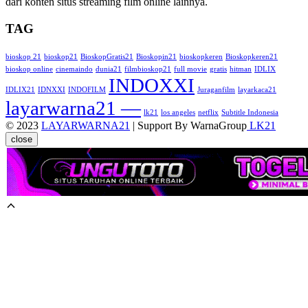
dari konten situs streaming film online lainnya.
TAG
bioskop 21
bioskop21
BioskopGratis21
Bioskopin21
bioskopkeren
Bioskopkeren21
bioskop online
cinemaindo
dunia21
filmbioskop21
full movie
gratis
hitman
IDLIX
INDOXXI
IDLIX21
IDNXXI
INDOFILM
Juraganfilm
layarkaca21
layarwarna21 —
lk21
los angeles
netflix
Subtitle Indonesia
© 2023
LAYARWARNA21
| Support By WarnaGroup
LK21
close