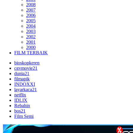
2008
2007
2006
2005
2004
2003
2002
2001
2000
FILM TERBAIK
bioskopkeren
cgvmovie21
dunia21
filmapik
INDOXXI
layarkaca21
netflix
IDLIX
Rebahin
bos21
Film Semi