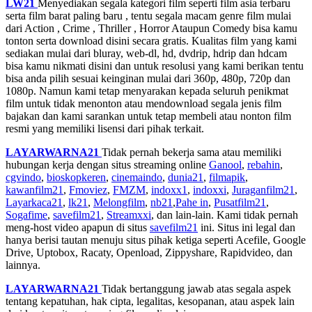
LW21
Menyediakan segala kategori film seperti film asia terbaru
serta film barat paling baru , tentu segala macam genre film mulai
dari Action , Crime , Thriller , Horror Ataupun Comedy bisa kamu
tonton serta download disini secara gratis. Kualitas film yang kami
sediakan mulai dari bluray, web-dl, hd, dvdrip, hdrip dan hdcam
bisa kamu nikmati disini dan untuk resolusi yang kami berikan tentu
bisa anda pilih sesuai keinginan mulai dari 360p, 480p, 720p dan
1080p. Namun kami tetap menyarakan kepada seluruh penikmat
film untuk tidak menonton atau mendownload segala jenis film
bajakan dan kami sarankan untuk tetap membeli atau nonton film
resmi yang memiliki lisensi dari pihak terkait.
LAYARWARNA21
Tidak pernah bekerja sama atau memiliki
hubungan kerja dengan situs streaming online
Ganool
,
rebahin
,
cgvindo
,
bioskopkeren
,
cinemaindo
,
dunia21
,
filmapik
,
kawanfilm21
,
Fmoviez
,
FMZM
,
indoxx1
,
indoxxi
,
Juraganfilm21
,
Layarkaca21
,
lk21
,
Melongfilm
,
nb21
,
Pahe in
,
Pusatfilm21
,
Sogafime
,
savefilm21
,
Streamxxi
, dan lain-lain. Kami tidak pernah
meng-host video apapun di situs
savefilm21
ini. Situs ini legal dan
hanya berisi tautan menuju situs pihak ketiga seperti Acefile, Google
Drive, Uptobox, Racaty, Openload, Zippyshare, Rapidvideo, dan
lainnya.
LAYARWARNA21
Tidak bertanggung jawab atas segala aspek
tentang kepatuhan, hak cipta, legalitas, kesopanan, atau aspek lain