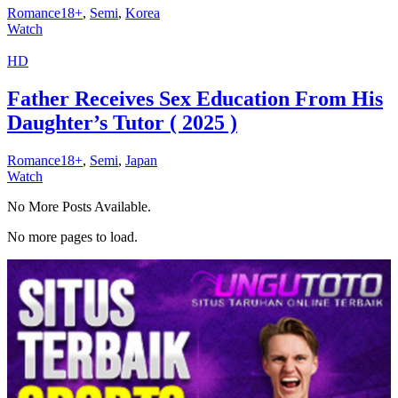
Romance18+
,
Semi
,
Korea
Watch
HD
Father Receives Sex Education From His
Daughter’s Tutor ( 2025 )
Romance18+
,
Semi
,
Japan
Watch
No More Posts Available.
No more pages to load.