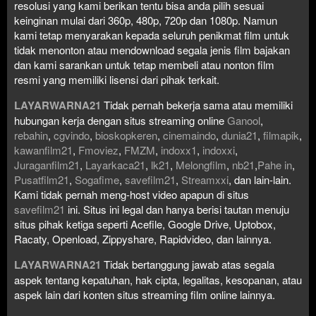
resolusi yang kami berikan tentu bisa anda pilih sesuai
keinginan mulai dari 360p, 480p, 720p dan 1080p. Namun
kami tetap menyarakan kepada seluruh penikmat film untuk
tidak menonton atau mendownload segala jenis film bajakan
dan kami sarankan untuk tetap membeli atau nonton film
resmi yang memiliki lisensi dari pihak terkait.
LAYARWARNA21
Tidak pernah bekerja sama atau memiliki
hubungan kerja dengan situs streaming online
Ganool
,
rebahin
,
cgvindo
,
bioskopkeren
,
cinemaindo
,
dunia21
,
filmapik
,
kawanfilm21
,
Fmoviez
,
FMZM
,
indoxx1
,
indoxxi
,
Juraganfilm21
,
Layarkaca21
,
lk21
,
Melongfilm
,
nb21
,
Pahe in
,
Pusatfilm21
,
Sogafime
,
savefilm21
,
Streamxxi
, dan lain-lain.
Kami tidak pernah meng-host video apapun di situs
savefilm21
ini. Situs ini legal dan hanya berisi tautan menuju
situs pihak ketiga seperti Acefile, Google Drive, Uptobox,
Racaty, Openload, Zippyshare, Rapidvideo, dan lainnya.
LAYARWARNA21
Tidak bertanggung jawab atas segala
aspek tentang kepatuhan, hak cipta, legalitas, kesopanan, atau
aspek lain dari konten situs streaming film online lainnya.