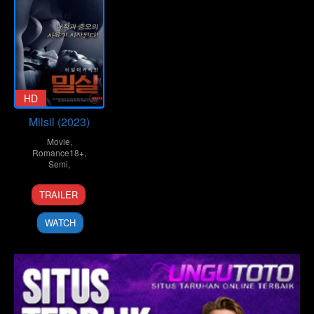
HD
Milsil (2023)
Movie
,
Romance18+
,
Semi
,
TRAILER
WATCH