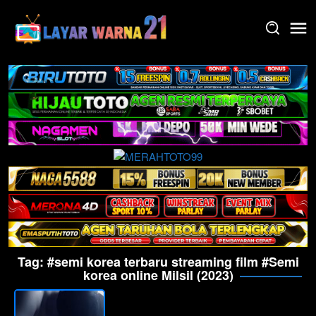
Skip
to
content
Tag:
#semi korea terbaru streaming film #Semi
korea online Milsil (2023)