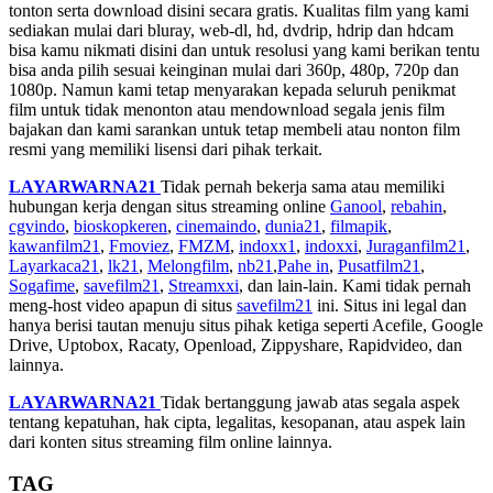
tonton serta download disini secara gratis. Kualitas film yang kami
sediakan mulai dari bluray, web-dl, hd, dvdrip, hdrip dan hdcam
bisa kamu nikmati disini dan untuk resolusi yang kami berikan tentu
bisa anda pilih sesuai keinginan mulai dari 360p, 480p, 720p dan
1080p. Namun kami tetap menyarakan kepada seluruh penikmat
film untuk tidak menonton atau mendownload segala jenis film
bajakan dan kami sarankan untuk tetap membeli atau nonton film
resmi yang memiliki lisensi dari pihak terkait.
LAYARWARNA21
Tidak pernah bekerja sama atau memiliki
hubungan kerja dengan situs streaming online
Ganool
,
rebahin
,
cgvindo
,
bioskopkeren
,
cinemaindo
,
dunia21
,
filmapik
,
kawanfilm21
,
Fmoviez
,
FMZM
,
indoxx1
,
indoxxi
,
Juraganfilm21
,
Layarkaca21
,
lk21
,
Melongfilm
,
nb21
,
Pahe in
,
Pusatfilm21
,
Sogafime
,
savefilm21
,
Streamxxi
, dan lain-lain. Kami tidak pernah
meng-host video apapun di situs
savefilm21
ini. Situs ini legal dan
hanya berisi tautan menuju situs pihak ketiga seperti Acefile, Google
Drive, Uptobox, Racaty, Openload, Zippyshare, Rapidvideo, dan
lainnya.
LAYARWARNA21
Tidak bertanggung jawab atas segala aspek
tentang kepatuhan, hak cipta, legalitas, kesopanan, atau aspek lain
dari konten situs streaming film online lainnya.
TAG