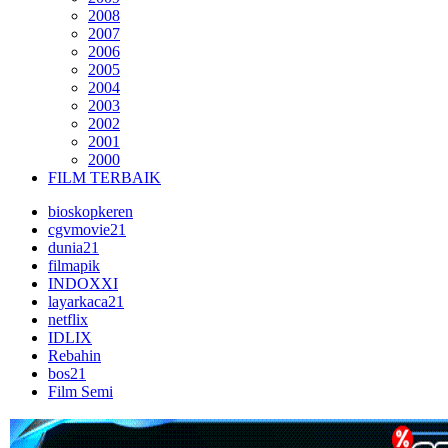
2008
2007
2006
2005
2004
2003
2002
2001
2000
FILM TERBAIK
bioskopkeren
cgvmovie21
dunia21
filmapik
INDOXXI
layarkaca21
netflix
IDLIX
Rebahin
bos21
Film Semi