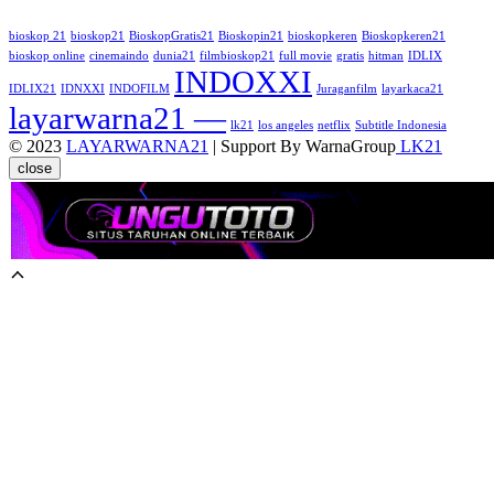
bioskop 21
bioskop21
BioskopGratis21
Bioskopin21
bioskopkeren
Bioskopkeren21
bioskop online
cinemaindo
dunia21
filmbioskop21
full movie
gratis
hitman
IDLIX
INDOXXI
IDLIX21
IDNXXI
INDOFILM
Juraganfilm
layarkaca21
layarwarna21 —
lk21
los angeles
netflix
Subtitle Indonesia
© 2023
LAYARWARNA21
| Support By WarnaGroup
LK21
close