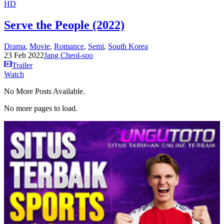
HD
Serve the People (2022)
Drama
,
Movie
,
Romance
,
Semi
,
South Korea
23 Feb 2022
Jang Cheol-soo
Trailer
Watch
No More Posts Available.
No more pages to load.