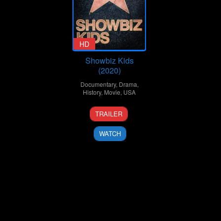
HD
Showbiz Kids
(2020)
Documentary
,
Drama
,
History
,
Movie
,
USA
14
Alex
TRAILER
Jul
Winter
2020
WATCH