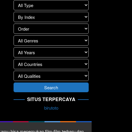
SITUS TERPERCAYA
birutoto
1 kamu bisa menemukan film-film terbaru dan