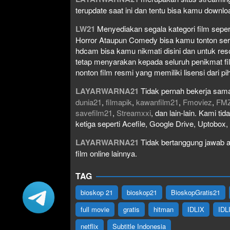
terupdate saat ini dan tentu bisa kamu down
LW21
Menyediakan segala kategori film seperti 
Horror Ataupun Comedy bisa kamu tonton serta 
hdcam bisa kamu nikmati disini dan untuk res
tetap menyarakan kepada seluruh penikmat fi
nonton film resmi yang memiliki lisensi dari pih
LAYARWARNA21
Tidak pernah bekerja sama
dunia21
,
filmapik
,
kawanfilm21
,
Fmoviez
,
FM
savefilm21
,
Streamxxi
, dan lain-lain. Kami t
ketiga seperti Acefile, Google Drive, Uptobox
LAYARWARNA21
Tidak bertanggung jawab at
film online lainnya.
TAG
bioskop 21
bioskop21
BioskopGratis21
full movie
gratis
hitman
IDLIX
IDL
netflix
Subtitle Indonesia