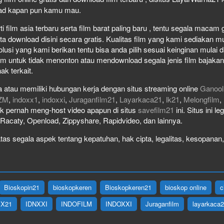
load kapan pun kamu mau.
film asia terbaru serta film barat paling baru , tentu segala macam gen
download disini secara gratis. Kualitas film yang kami sediakan mulai
olusi yang kami berikan tentu bisa anda pilih sesuai keinginan mula
lm untuk tidak menonton atau mendownload segala jenis film bajaka
ak terkait.
 atau memiliki hubungan kerja dengan situs streaming online
Ganool
ZM
,
indoxx1
,
indoxxi
,
Juraganfilm21
,
Layarkaca21
,
lk21
,
Melongfilm
,
idak pernah meng-host video apapun di situs
savefilm21
ini. Situs ini l
, Racaty, Openload, Zippyshare, Rapidvideo, dan lainnya.
as segala aspek tentang kepatuhan, hak cipta, legalitas, kesopanan, 
Bioskopin21
bioskopkeren
Bioskopkeren21
bioskop online
c
IX21
IDNXXI
INDOFILM
INDOXXI
Juraganfilm
layarkaca