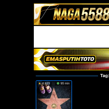
Tag
6.933
95 min