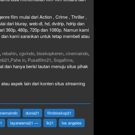
re film mulai dari Action , Crime , Thriller ,
 dari bluray, web-dl, hd, dvdrip, hdrip dan
i dari 360p, 480p, 720p dan 1080p. Namun kami
n dan kami sarankan untuk tetap membeli atau
,
rebahin
,
cgvindo
,
bioskopkeren
,
cinemaindo
,
nb21
,
Pahe in
,
Pusatfilm21
,
Sogafime
,
egal dan hanya berisi tautan menuju situs pihak
atau aspek lain dari konten situs streaming
inemaindo
dunia21
filmbioskop21
21
layarwarna21 —
lk21
los angeles